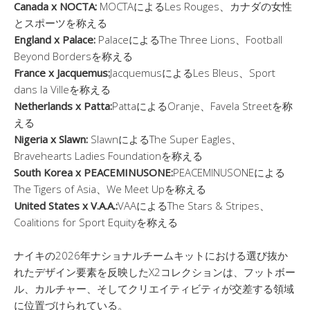
Canada x NOCTA:
MOCTAによるLes Rouges、カナダの女性
とスポーツを称える
England x Palace:
PalaceによるThe Three Lions、Football
Beyond Bordersを称える
France x Jacquemus:
JacquemusによるLes Bleus、Sport
dans la Villeを称える
Netherlands x Patta:
PattaによるOranje、Favela Streetを称
える
Nigeria x Slawn:
SlawnによるThe Super Eagles、
Bravehearts Ladies Foundationを称える
South Korea x PEACEMINUSONE:
PEACEMINUSONEによる
The Tigers of Asia、We Meet Upを称える
United States x V.A.A.:
VAAによるThe Stars & Stripes、
Coalitions for Sport Equityを称える
ナイキの2026年ナショナルチームキットにおける選び抜か
れたデザイン要素を反映したX2コレクションは、フットボー
ル、カルチャー、そしてクリエイティビティが交差する領域
に位置づけられている。