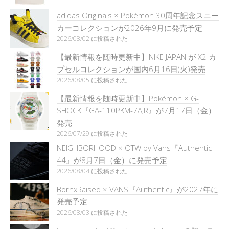
adidas Originals × Pokémon 30周年記念スニー
カーコレクションが2026年9月に発売予定
2026/08/02 に投稿された
【最新情報を随時更新中】NIKE JAPAN が X2 カ
プセルコレクションが国内6月16日(火)発売
2026/08/05 に投稿された
【最新情報を随時更新中】Pokémon × G-
SHOCK『GA-110PKM-7AJR』が7月17日（金）
発売
2026/07/29 に投稿された
NEIGHBORHOOD × OTW by Vans『Authentic
44』が8月7日（金）に発売予定
2026/08/04 に投稿された
BornxRaised × VANS『Authentic』が2027年に
発売予定
2026/08/03 に投稿された