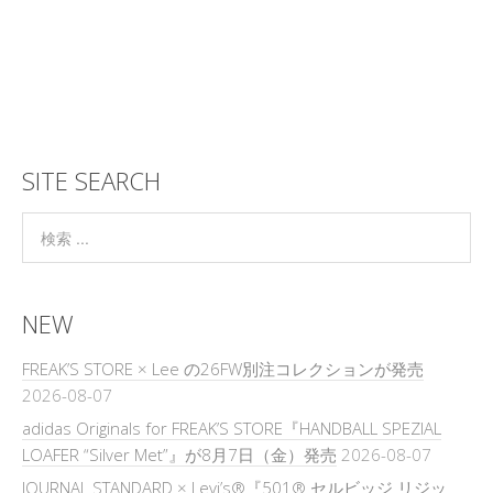
SITE SEARCH
NEW
FREAK’S STORE × Lee の26FW別注コレクションが発売
2026-08-07
adidas Originals for FREAK’S STORE『HANDBALL SPEZIAL
LOAFER “Silver Met”』が8月7日（金）発売
2026-08-07
JOURNAL STANDARD × Levi’s®『501® セルビッジ リジッ