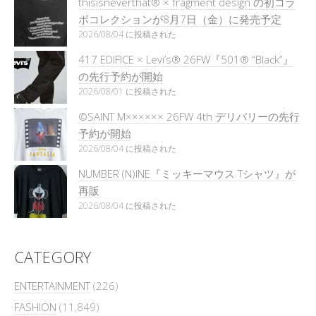
thisisneverthat® × fragment design の初コラ
ボコレクションが8月7日（金）に発売予定
2026/08/04 に投稿された
417 EDIFICE × Levi’s® 26FW『501®︎ “Black”』
の先行予約が開始
2026/08/01 に投稿された
©SAINT M×××××× 26FW 4th デリバリーの先行
予約が開始
2026/08/04 に投稿された
NUMBER (N)INE『ミッキーマウス Tシャツ』が
再販
2026/08/04 に投稿された
CATEGORY
ENTERTAINMENT
(226)
FASHION
(11,849)