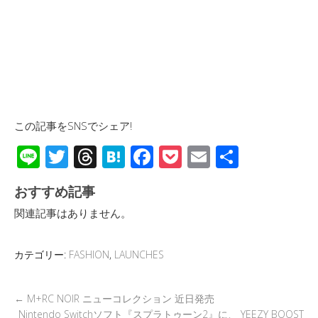
この記事をSNSでシェア!
Li
T
T
H
F
P
E
共
n
wi
hr
at
ac
o
m
有
おすすめ記事
e
tt
e
e
e
ck
ail
関連記事はありません。
er
a
n
b
et
d
a
o
カテゴリー:
FASHION
,
LAUNCHES
s
o
k
←
M+RC NOIR ニューコレクション 近日発売
Nintendo Switchソフト『スプラトゥーン2』に、 YEEZY BOOST