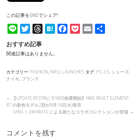
この記事をSNSでシェア!
Li
T
T
H
F
P
E
共
n
wi
hr
at
ac
o
m
有
おすすめ記事
e
tt
e
e
e
ck
ail
関連記事はありません。
er
a
n
b
et
d
a
o
カテゴリー:
FASHION
,
INFO
,
LAUNCHES
タグ:
PG 2.5
,
シューズ
,
s
o
ナイキ
,
ブランド
k
←
【UPDATE:RESTIRにてWEB抽選開始】NIKE REACT ELEMENT
87 の新色モデル2型が8月14日(火)発売
VANS × 24KARATS による新たなコラボコレクションが登場
→
コメントを残す