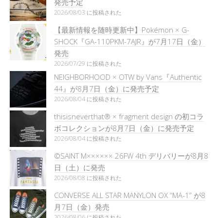
発売予定
2026/08/03 に投稿された
【最新情報を随時更新中】Pokémon × G-
SHOCK『GA-110PKM-7AJR』が7月17日（金）
発売
2026/07/29 に投稿された
NEIGHBORHOOD × OTW by Vans『Authentic
44』が8月7日（金）に発売予定
2026/08/04 に投稿された
thisisneverthat® × fragment design の初コラ
ボコレクションが8月7日（金）に発売予定
2026/08/04 に投稿された
©SAINT M×××××× 26FW 4th デリバリーが8月8
日（土）に発売
2026/08/08 に投稿された
CONVERSE ALL STAR MANYLON OX “MA-1” が8
月7日（金）発売
2026/08/06 に投稿された