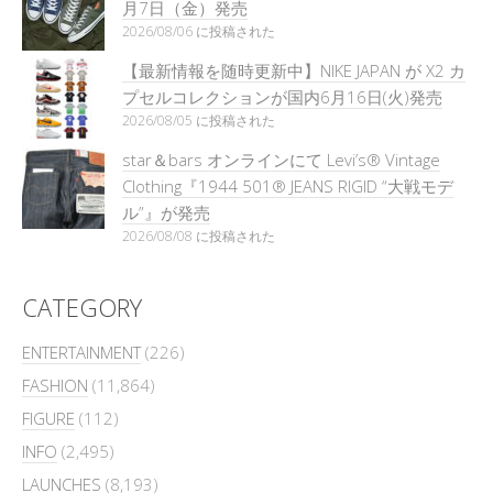
月7日（金）発売
2026/08/06 に投稿された
【最新情報を随時更新中】NIKE JAPAN が X2 カ
プセルコレクションが国内6月16日(火)発売
2026/08/05 に投稿された
star＆bars オンラインにて Levi’s® Vintage
Clothing『1944 501® JEANS RIGID “大戦モデ
ル”』が発売
2026/08/08 に投稿された
CATEGORY
ENTERTAINMENT
(226)
FASHION
(11,864)
FIGURE
(112)
INFO
(2,495)
LAUNCHES
(8,193)