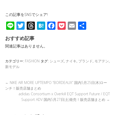
この記事をSNSでシェア!
Li
T
T
H
F
P
E
共
n
wi
hr
at
ac
o
m
有
おすすめ記事
e
tt
e
e
e
ck
ail
関連記事はありません。
er
a
n
b
et
d
a
o
カテゴリー:
FASHION
タグ:
シューズ
,
ナイキ
,
ブランド
,
モアテン
,
s
o
新モデル
k
←
NIKE AIR MORE UPTEMPO “BORDEAUX” 国内5月25日(木)ロー
ンチ！販売店舗まとめ
adidas Consortium x Overkill EQT Support Future / EQT
Support ADV 国内5月27日(土)発売！販売店舗まとめ
→