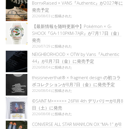
BornxRaised × VANS『Authentic』が2027年に
発売予定
2026/08/03 に投稿された
【最新情報を随時更新中】Pokémon × G-
SHOCK『GA-110PKM-7AJR』が7月17日（金）
発売
2026/07/29 に投稿された
NEIGHBORHOOD × OTW by Vans『Authentic
44』が8月7日（金）に発売予定
2026/08/04 に投稿された
thisisneverthat® × fragment design の初コラ
ボコレクションが8月7日（金）に発売予定
2026/08/04 に投稿された
©SAINT M×××××× 26FW 4th デリバリーが8月8
日（土）に発売
2026/08/08 に投稿された
CONVERSE ALL STAR MANYLON OX “MA-1” が8