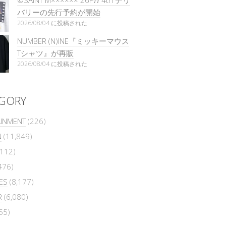
©SAINT M×××××× 26FW 4th デリ
バリーの先行予約が開始
2026/08/04 に投稿された
NUMBER (N)INE『ミッキーマウス
Tシャツ』が再販
2026/08/04 に投稿された
GORY
AINMENT
(226)
N
(11,849)
112)
476)
ES
(8,177)
R
(6,080)
55)