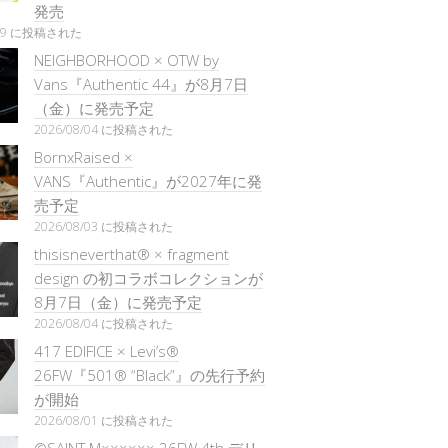
発売
/29 に投稿された
NEIGHBORHOOD × OTW by
Vans『Authentic 44』が8月7日
（金）に発売予定
2026/08/04 に投稿された
BornxRaised ×
VANS『Authentic』が2027年に発
売予定
2026/08/03 に投稿された
thisisneverthat® × fragment
design の初コラボコレクションが
8月7日（金）に発売予定
2026/08/04 に投稿された
417 EDIFICE × Levi’s®
26FW『501®︎ “Black”』の先行予約
が開始
2026/08/01 に投稿された