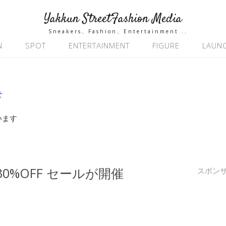
Yakkun StreetFashion Media
Sneakers、Fashion、Entertainment ..
N
SPOT
ENTERTAINMENT
FIGURE
LAUN
せ
います
R の30%OFF セールが開催
スポン