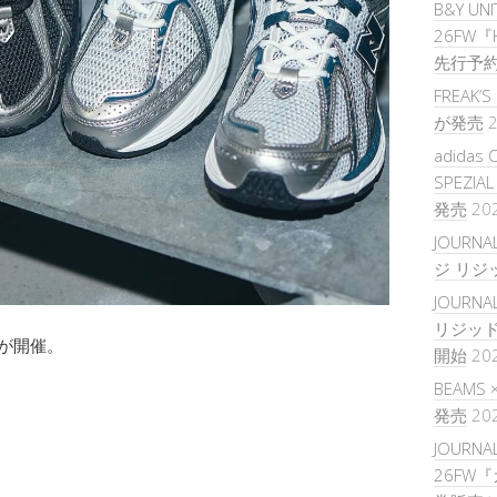
B&Y UNI
26FW『H
先行予
FREAK
が発売
2
adidas 
SPEZIA
発売
20
JOURNA
ジ リジ
JOURNAL
リジッ
ールが開催。
開始
20
BEAMS
発売
20
JOURNAL
26FW