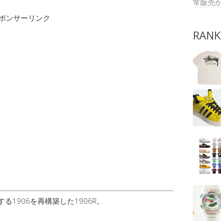
常販売
ポンサーリンク
RANK
る1906を再構築した1906R。