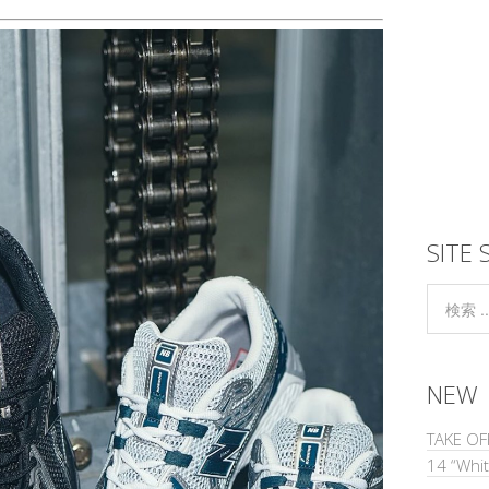
SITE 
NEW
TAKE O
14 “Whi