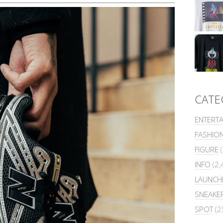
CATE
ENTERT
FASHIO
FIGURE
(
INFO
(2,
LAUNCH
SNEAKE
SPOT
(2