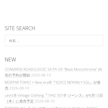
SITE SEARCH
NEW
CONVERSE ROADCLASSIC SK PA OX “Black Monochrome” の
先行予約が開始
2026-08-10
MORTAR TOKYO × New era®『920CS NEYYAN Y SGL』が発
売
2026-08-10
Levi’s® Vintage Clothing『1942 501® ジーンズ』が8月13日
（木）に発売予定
2026-08-10