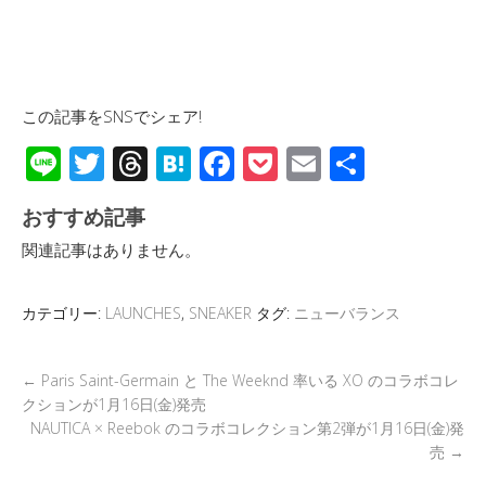
この記事をSNSでシェア!
Li
T
T
H
F
P
E
共
n
wi
hr
at
ac
o
m
有
おすすめ記事
e
tt
e
e
e
ck
ail
関連記事はありません。
er
a
n
b
et
d
a
o
カテゴリー:
LAUNCHES
,
SNEAKER
タグ:
ニューバランス
s
o
k
←
Paris Saint-Germain と The Weeknd 率いる XO のコラボコレ
クションが1月16日(金)発売
NAUTICA × Reebok のコラボコレクション第2弾が1月16日(金)発
売
→