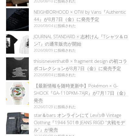
2026/08/10 に投稿された
NEIGHBORHOOD × OTW by Vans『Authentic
44』が8月7日（金）に発売予定
2026/08/04 に投稿された
JOURNAL STANDARD × 志村けん『Tシャツ＆ロ
ンT』の通常販売が開始
2026/08/09 に投稿された
thisisneverthat® × fragment design の初コラ
ボコレクションが8月7日（金）に発売予定
2026/08/04 に投稿された
【最新情報を随時更新中】Pokémon × G-
SHOCK『GA-110PKM-7AJR』が7月17日（金）
発売
2026/07/29 に投稿された
star＆bars オンラインにて Levi’s® Vintage
Clothing『1944 501® JEANS RIGID “大戦モデ
ル”』が発売