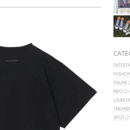
CATE
ENTERT
FASHIO
FIGURE
(
INFO
(2,
LAUNCH
SNEAKE
SPOT
(2