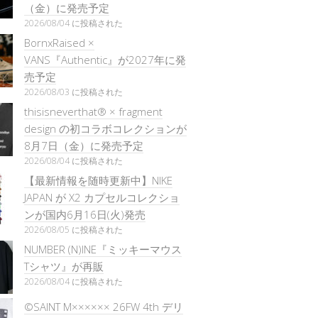
（金）に発売予定
2026/08/04 に投稿された
BornxRaised ×
VANS『Authentic』が2027年に発
売予定
2026/08/03 に投稿された
thisisneverthat® × fragment
design の初コラボコレクションが
8月7日（金）に発売予定
2026/08/04 に投稿された
【最新情報を随時更新中】NIKE
JAPAN が X2 カプセルコレクショ
ンが国内6月16日(火)発売
2026/08/05 に投稿された
NUMBER (N)INE『ミッキーマウス
Tシャツ』が再販
2026/08/04 に投稿された
©SAINT M×××××× 26FW 4th デリ