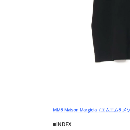
MM6 Maison Margiela（エムエム6
■INDEX