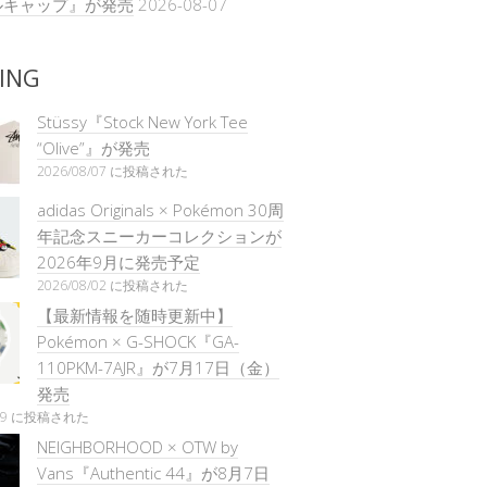
ルキャップ』が発売
2026-08-07
ING
Stüssy『Stock New York Tee
“Olive”』が発売
2026/08/07 に投稿された
adidas Originals × Pokémon 30周
年記念スニーカーコレクションが
2026年9月に発売予定
2026/08/02 に投稿された
【最新情報を随時更新中】
Pokémon × G-SHOCK『GA-
110PKM-7AJR』が7月17日（金）
発売
/29 に投稿された
NEIGHBORHOOD × OTW by
Vans『Authentic 44』が8月7日