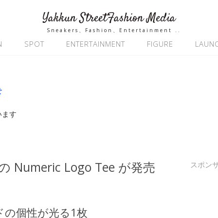
Yakkun StreetFashion Media
Sneakers、Fashion、Entertainment ..
N
SPOT
ENTERTAINMENT
FIGURE
LAUN
せ
います
 の Numeric Logo Tee が発売
スポン
ドの個性が光る1枚