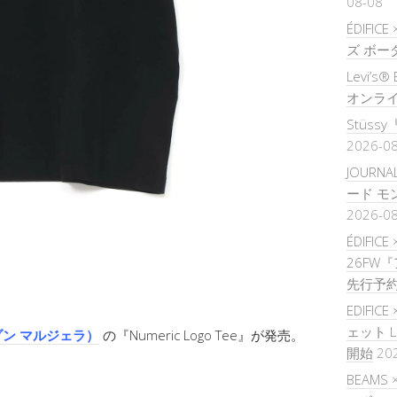
08-08
ÉDIFIC
ズ ボー
Levi’
オンラ
Stüssy『
2026-0
JOURNA
ード 
2026-0
ÉDIFICE
26FW
先行予
EDIFIC
ェット 
 メゾン マルジェラ）
の『Numeric Logo Tee』が発売。
開始
20
BEAMS 