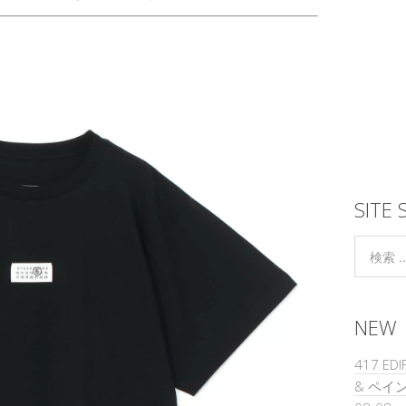
SITE 
NEW
417 ED
& ペイ