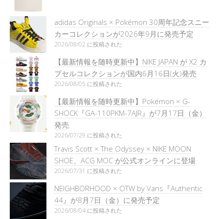
adidas Originals × Pokémon 30周年記念スニー
カーコレクションが2026年9月に発売予定
2026/08/02 に投稿された
【最新情報を随時更新中】NIKE JAPAN が X2 カ
プセルコレクションが国内6月16日(火)発売
2026/08/05 に投稿された
【最新情報を随時更新中】Pokémon × G-
SHOCK『GA-110PKM-7AJR』が7月17日（金）
発売
2026/07/29 に投稿された
Travis Scott × The Odyssey × NIKE MOON
SHOE、ACG MOC が公式オンラインに登場
2026/07/31 に投稿された
NEIGHBORHOOD × OTW by Vans『Authentic
44』が8月7日（金）に発売予定
2026/08/04 に投稿された