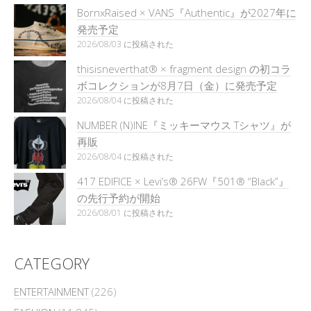
BornxRaised × VANS『Authentic』が2027年に
発売予定
2026/08/03 に投稿された
thisisneverthat® × fragment design の初コラ
ボコレクションが8月7日（金）に発売予定
2026/08/04 に投稿された
NUMBER (N)INE『ミッキーマウス Tシャツ』が
再販
2026/08/04 に投稿された
417 EDIFICE × Levi’s® 26FW『501®︎ “Black”』
の先行予約が開始
2026/08/01 に投稿された
CATEGORY
ENTERTAINMENT
(226)