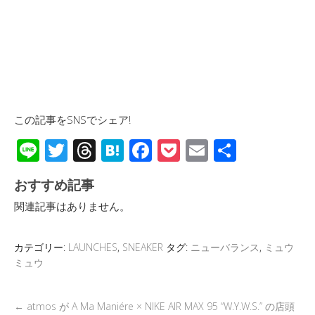
この記事をSNSでシェア!
Li
T
T
H
F
P
E
共
n
wi
hr
at
ac
o
m
有
おすすめ記事
e
tt
e
e
e
ck
ail
関連記事はありません。
er
a
n
b
et
d
a
o
カテゴリー:
LAUNCHES
,
SNEAKER
タグ:
ニューバランス
,
ミュウ
s
o
ミュウ
k
←
atmos が A Ma Maniére × NIKE AIR MAX 95 “W.Y.W.S.” の店頭