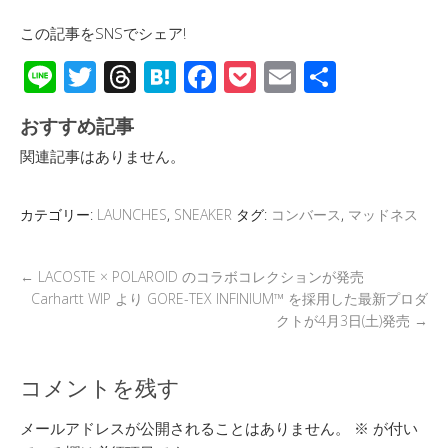
この記事をSNSでシェア!
Li
T
T
H
F
P
E
共
n
wi
hr
at
ac
o
m
有
おすすめ記事
e
tt
e
e
e
ck
ail
関連記事はありません。
er
a
n
b
et
d
a
o
カテゴリー:
LAUNCHES
,
SNEAKER
タグ:
コンバース
,
マッドネス
s
o
k
←
LACOSTE × POLAROID のコラボコレクションが発売
Carhartt WIP より GORE-TEX INFINIUM™ を採用した最新プロダ
クトが4月3日(土)発売
→
コメントを残す
メールアドレスが公開されることはありません。
※
が付い