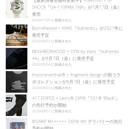
SHOCK『GA-110PKM-7AJR』が7月17日（金）
発売
2026/07/29 に投稿された
BornxRaised × VANS『Authentic』が2027年に
発売予定
2026/08/03 に投稿された
NEIGHBORHOOD × OTW by Vans『Authentic
44』が8月7日（金）に発売予定
2026/08/04 に投稿された
thisisneverthat® × fragment design の初コラ
ボコレクションが8月7日（金）に発売予定
2026/08/04 に投稿された
417 EDIFICE × Levi’s® 26FW『501®︎ “Black”』
の先行予約が開始
2026/08/01 に投稿された
©SAINT M×××××× 26FW 4th デリバリーの先行
予約が開始