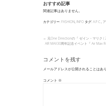
おすすめ記事
e
tt
e
e
e
c
関連記事はありません。
er
a
n
b
et
d
a
o
カテゴリー:
FASHION
,
INFO
タグ:
A.P.C.
,
ア
s
o
k
←
元One Directionの『 ゼイン・マリク 
AIR MAX30周年記念イベント『 Air Max R
コメントを残す
メールアドレスが公開されることはあ
コメント
※