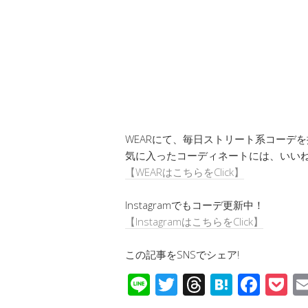
WEARにて、毎日ストリート系コーデを
気に入ったコーディネートには、いいね＆
【WEARはこちらをClick】
Instagramでもコーデ更新中！
【InstagramはこちらをClick】
この記事をSNSでシェア!
Li
T
T
H
F
P
n
wi
hr
at
ac
o