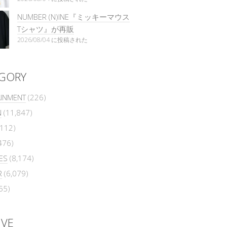
NUMBER (N)INE『ミッキーマウス
Tシャツ』が再販
2026/08/04 に投稿された
GORY
AINMENT
(226)
N
(11,847)
112)
476)
ES
(8,174)
R
(6,079)
55)
IVE