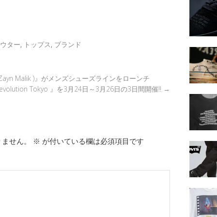
k
ail
ウター
,
トップス
,
ブランド
( Zayn Malik )』がメンズシューズラインをローンチ
evolution Tokyo 』を3月24日～3月26日の3日間開催!!
→
りません。
※
が付いている欄は必須項目です