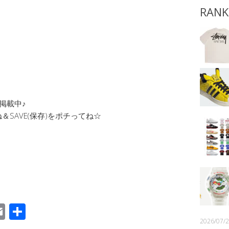
RANK
掲載中♪
SAVE(保存)をポチってね☆
E
共
m
有
2026/07