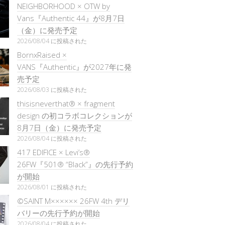
NEIGHBORHOOD × OTW by
Vans『Authentic 44』が8月7日
（金）に発売予定
2026/08/04 に投稿された
BornxRaised ×
VANS『Authentic』が2027年に発
売予定
2026/08/03 に投稿された
thisisneverthat® × fragment
design の初コラボコレクションが
8月7日（金）に発売予定
2026/08/04 に投稿された
417 EDIFICE × Levi’s®
26FW『501®︎ “Black”』の先行予約
が開始
2026/08/01 に投稿された
©SAINT M×××××× 26FW 4th デリ
バリーの先行予約が開始
2026/08/04 に投稿された