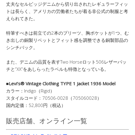
丈夫なセルビッジデニムから切り出されたレギュラーフィッ
トは長らく、アメリカの労働者たちが着る非公式の制服と考
えられてきた。
特筆すべきは前立ての2本のプリーツ、胸ポケットが1つ、む
き出しの銅製リベットとフィット感を調整できる銅製部品の
シンチバック。
また、デニムの品質を表すTwo Horseロット506レザーパッ
チと”XX”をあしらったラベルも特徴となっている。
■Levi’s® Vintage Clothing TYPE 1 Jacket 1936 Model
カラー：Indigo（Rigid）
スタイルコード：70506-0028（705060028）
国内定価：52,800円（税込）
販売店舗、オンライン一覧