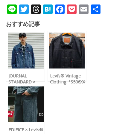
Li
T
T
H
F
P
E
共
n
wi
hr
at
ac
o
m
有
おすすめ記事
e
tt
e
e
e
ck
ail
er
a
n
b
et
d
a
o
s
o
k
JOURNAL
Levi’s® Vintage
STANDARD ×
Clothing『S506XX
Levi’s®『Type III
1944 JACKET “大
Trucker Jacket
戦モデル”』の公式
Selvedge Indigo』
WEB抽選が7月30
が再販
日(木)11:00～開催
EDIFICE × Levi’s®