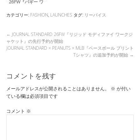
26FW『バギー ワ
イドレッグ』の通
常販売が開始
カテゴリー:
FASHION
,
LAUNCHES
タグ:
リーバイス
←
JOURNAL STANDARD 26FW『リジッド モディファイ ワークジ
ャケット』の先行予約が開始
JOURNAL STANDARD × PEANUTS × MLB『ベースボール プリント
Tシャツ』の追加予約が開始
→
コメントを残す
メールアドレスが公開されることはありません。
※
が付い
ている欄は必須項目です
コメント
※