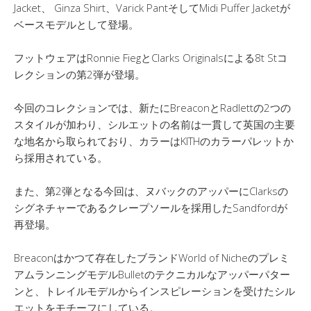
Jacket、 Ginza Shirt、Varick PantそしてMidi Puffer Jacketが
ベースモデルとして登場。
フットウェアはRonnie FiegとClarks Originalsによる8t Stコ
レクションの第2弾が登場。
今回のコレクションでは、新たにBreaconとRadlettの2つの
スタイルが加わり、シルエットの名前は一貫して英国の主要
な地名から取られており、カラーはKITHのカラーパレットか
ら採用されている。
また、第2弾となる今回は、ヌバックのアッパーにClarksの
シグネチャーであるクレープソールを採用したSandfordが
再登場。
Breaconはかつて存在したブランドWorld of Nicheのプレミ
アムランニングモデルBulletのテクニカルなアッパーパター
ンと、トレイルモデルからインスピレーションを受けたシル
エットをモチーフにしている。