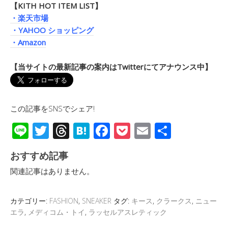
【KITH HOT ITEM LIST】
・楽天市場
・YAHOO ショッピング
・Amazon
【当サイトの最新記事の案内はTwitterにてアナウンス中】
この記事をSNSでシェア!
Li
T
T
H
F
P
E
共
n
wi
hr
at
ac
o
m
有
おすすめ記事
e
tt
e
e
e
ck
ail
関連記事はありません。
er
a
n
b
et
d
a
o
カテゴリー:
FASHION
,
SNEAKER
タグ:
キース
,
クラークス
,
ニュー
s
o
エラ
,
メディコム・トイ
,
ラッセルアスレティック