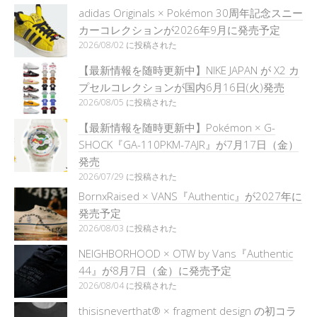
adidas Originals × Pokémon 30周年記念スニー
カーコレクションが2026年9月に発売予定
2026/08/02 に投稿された
【最新情報を随時更新中】NIKE JAPAN が X2 カ
プセルコレクションが国内6月16日(火)発売
2026/08/05 に投稿された
【最新情報を随時更新中】Pokémon × G-
SHOCK『GA-110PKM-7AJR』が7月17日（金）
発売
2026/07/29 に投稿された
BornxRaised × VANS『Authentic』が2027年に
発売予定
2026/08/03 に投稿された
NEIGHBORHOOD × OTW by Vans『Authentic
44』が8月7日（金）に発売予定
2026/08/04 に投稿された
thisisneverthat® × fragment design の初コラ