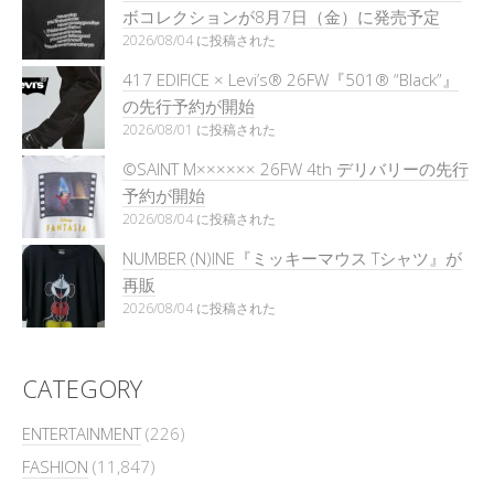
ボコレクションが8月7日（金）に発売予定
2026/08/04 に投稿された
417 EDIFICE × Levi’s® 26FW『501®︎ “Black”』
の先行予約が開始
2026/08/01 に投稿された
©SAINT M×××××× 26FW 4th デリバリーの先行
予約が開始
2026/08/04 に投稿された
NUMBER (N)INE『ミッキーマウス Tシャツ』が
再販
2026/08/04 に投稿された
CATEGORY
ENTERTAINMENT
(226)
FASHION
(11,847)