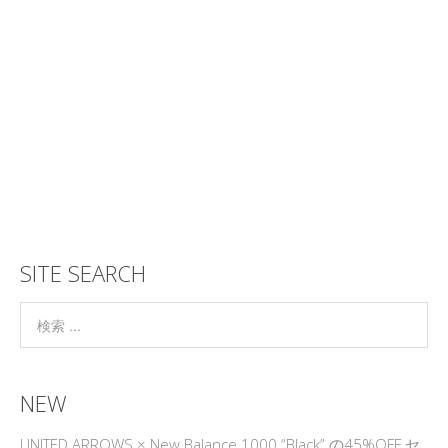
SITE SEARCH
NEW
UNITED ARROWS × New Balance 1000 “Black” の45%OFF セ