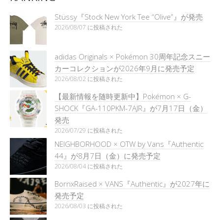
Stüssy『Stock New York Tee “Olive”』が発売
2026/08/07 に投稿された
adidas Originals × Pokémon 30周年記念スニー
カーコレクションが2026年9月に発売予定
2026/08/02 に投稿された
【最新情報を随時更新中】Pokémon × G-
SHOCK『GA-110PKM-7AJR』が7月17日（金）
発売
2026/07/29 に投稿された
NEIGHBORHOOD × OTW by Vans『Authentic
44』が8月7日（金）に発売予定
2026/08/04 に投稿された
BornxRaised × VANS『Authentic』が2027年に
発売予定
2026/08/03 に投稿された