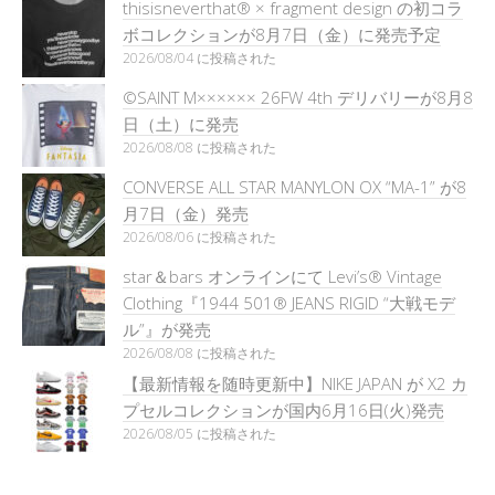
thisisneverthat® × fragment design の初コラ
ボコレクションが8月7日（金）に発売予定
2026/08/04 に投稿された
©SAINT M×××××× 26FW 4th デリバリーが8月8
日（土）に発売
2026/08/08 に投稿された
CONVERSE ALL STAR MANYLON OX “MA-1” が8
月7日（金）発売
2026/08/06 に投稿された
star＆bars オンラインにて Levi’s® Vintage
Clothing『1944 501® JEANS RIGID “大戦モデ
ル”』が発売
2026/08/08 に投稿された
【最新情報を随時更新中】NIKE JAPAN が X2 カ
プセルコレクションが国内6月16日(火)発売
2026/08/05 に投稿された