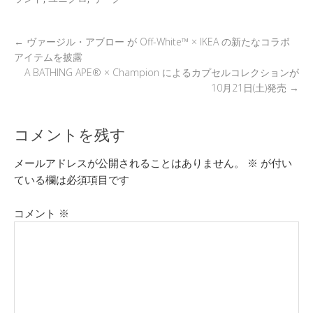
k
←
ヴァージル・アブロー が Off-White™ × IKEA の新たなコラボ
アイテムを披露
A BATHING APE® × Champion によるカプセルコレクションが
10月21日(土)発売
→
コメントを残す
メールアドレスが公開されることはありません。
※
が付い
ている欄は必須項目です
コメント
※