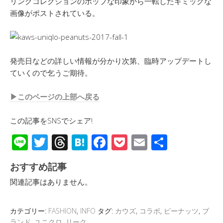
リングコレクションのポップな印象から一転したギミックな
画像がポストされている。
発売日などの詳しい情報が分かり次第、臨時アップデートし
ていくので乞うご期待。
▶︎このページの上部へ戻る
この記事をSNSでシェア!
Li
T
T
H
F
P
E
共
n
wi
hr
at
ac
o
m
有
おすすめ記事
e
tt
e
e
e
ck
ail
関連記事はありません。
er
a
n
b
et
d
a
o
カテゴリー:
FASHION
,
INFO
タグ:
カウズ
,
コラボ
,
ピーナッツ
,
ブ
s
o
ランド
,
ユニクロ
,
リーク