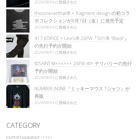
2026/08/04 に投稿された
thisisneverthat® × fragment design の初コラ
ボコレクションが8月7日（金）に発売予定
2026/08/04 に投稿された
417 EDIFICE × Levi’s® 26FW『501®︎ “Black”』
の先行予約が開始
2026/08/01 に投稿された
©SAINT M×××××× 26FW 4th デリバリーの先行
予約が開始
2026/08/04 に投稿された
NUMBER (N)INE『ミッキーマウス Tシャツ』が
再販
2026/08/04 に投稿された
CATEGORY
ENTERTAINMENT
(226)