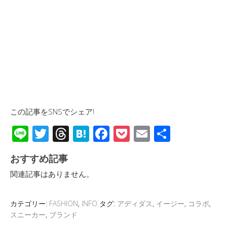
この記事をSNSでシェア!
Li
T
T
H
F
P
E
共
n
wi
hr
at
ac
o
m
有
おすすめ記事
e
tt
e
e
e
ck
ail
関連記事はありません。
er
a
n
b
et
d
a
o
カテゴリー:
FASHION
,
INFO
タグ:
アディダス
,
イージー
,
コラボ
,
s
o
スニーカー
,
ブランド