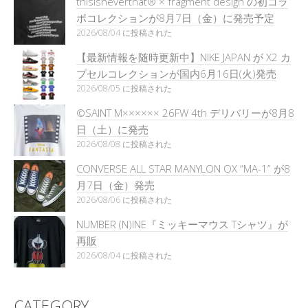
thisisneverthat® × fragment design の初コラ
ボコレクションが8月7日（金）に発売予定
2026/08/04 に投稿された
【最新情報を随時更新中】NIKE JAPAN が X2 カ
プセルコレクションが国内6月16日(火)発売
2026/08/05 に投稿された
©SAINT M×××××× 26FW 4th デリバリーが8月8
日（土）に発売
2026/08/08 に投稿された
CONVERSE ALL STAR MANYLON OX “MA-1” が8
月7日（金）発売
2026/08/06 に投稿された
NUMBER (N)INE『ミッキーマウス Tシャツ』が
再販
2026/08/04 に投稿された
CATEGORY