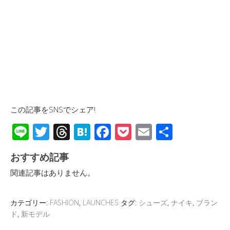
この記事をSNSでシェア!
Li
T
T
H
F
P
E
共
n
wi
hr
at
ac
o
m
有
おすすめ記事
e
tt
e
e
e
ck
ail
関連記事はありません。
er
a
n
b
et
d
a
o
カテゴリー:
FASHION
,
LAUNCHES
タグ:
シューズ
,
ナイキ
,
ブラン
s
o
ド
,
新モデル