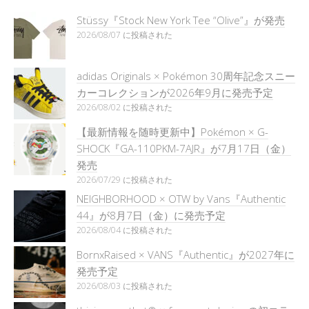
Stüssy『Stock New York Tee “Olive”』が発売
2026/08/07 に投稿された
adidas Originals × Pokémon 30周年記念スニー
カーコレクションが2026年9月に発売予定
2026/08/02 に投稿された
【最新情報を随時更新中】Pokémon × G-
SHOCK『GA-110PKM-7AJR』が7月17日（金）
発売
2026/07/29 に投稿された
NEIGHBORHOOD × OTW by Vans『Authentic
44』が8月7日（金）に発売予定
2026/08/04 に投稿された
BornxRaised × VANS『Authentic』が2027年に
発売予定
2026/08/03 に投稿された