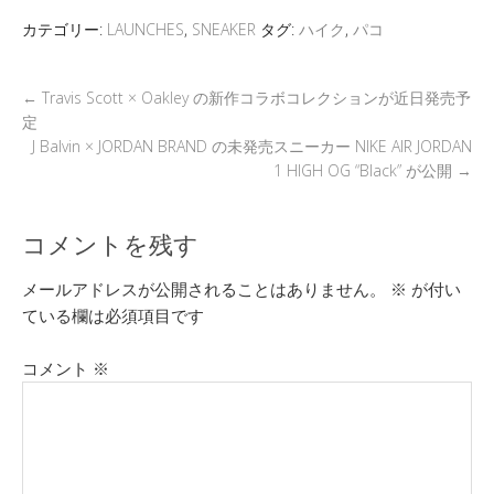
“University Red”
エクスクルーシブ
が特別価格で発売
モデル Norvan 4
カテゴリー:
LAUNCHES
,
SNEAKER
タグ:
ハイク
,
パコ
Nivalis Men が11
月8日(土)発売
←
Travis Scott × Oakley の新作コラボコレクションが近日発売予
定
J Balvin × JORDAN BRAND の未発売スニーカー NIKE AIR JORDAN
1 HIGH OG “Black” が公開
→
コメントを残す
メールアドレスが公開されることはありません。
※
が付い
ている欄は必須項目です
コメント
※