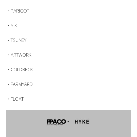
・PARIGOT
・SIX
・TSUNEY
・ARTWORK
・COLDBECK
・FARMYARD
・FLOAT