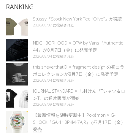
RANKING
Stüssy『Stock New York Tee “Olive”』が発売
2026/08/07 に投稿された
NEIGHBORHOOD × OTW by Vans『Authentic
44』が8月7日（金）に発売予定
2026/08/04 に投稿された
thisisneverthat® × fragment design の初コラ
ボコレクションが8月7日（金）に発売予定
2026/08/04 に投稿された
JOURNAL STANDARD × 志村けん『Tシャツ＆ロ
ンT』の通常販売が開始
2026/08/09 に投稿された
【最新情報を随時更新中】Pokémon × G-
SHOCK『GA-110PKM-7AJR』が7月17日（金）
発売