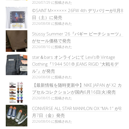
2026/07/29 に投稿された
©SAINT M×××××× 26FW 4th デリバリーが8月8
日（土）に発売
2026/08/08 に投稿された
Stüssy Summer ’26『バギー ビーチショーツ』
がセール価格で発売
2026/08/10 に投稿された
star＆bars オンラインにて Levi’s® Vintage
Clothing『1944 501® JEANS RIGID “大戦モデ
ル”』が発売
2026/08/08 に投稿された
【最新情報を随時更新中】NIKE JAPAN が X2 カ
プセルコレクションが国内6月16日(火)発売
2026/08/05 に投稿された
CONVERSE ALL STAR MANYLON OX “MA-1” が8
月7日（金）発売
2026/08/06 に投稿された