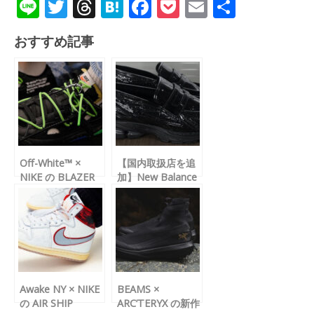
Li
T
T
H
F
P
E
共
n
wi
hr
at
ac
o
m
有
おすすめ記事
e
tt
e
e
e
ck
ail
er
a
n
b
et
d
a
o
s
o
k
Off-White™ ×
【国内取扱店を追
NIKE の BLAZER
加】New Balance
LOW
1906L “Black
“Black/Electro
Croc” が11月12日
Green” が発売
(水)発売
Awake NY × NIKE
BEAMS ×
の AIR SHIP
ARC’TERYX の新作