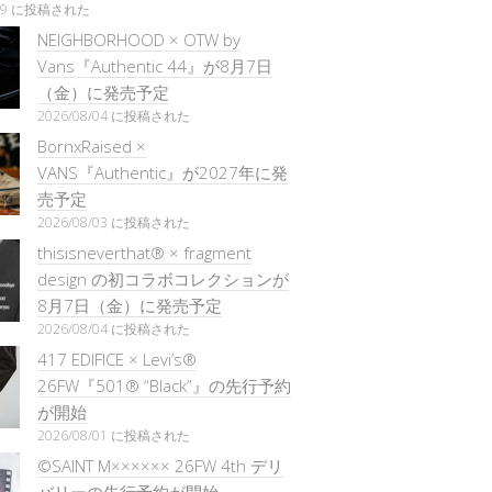
/29 に投稿された
NEIGHBORHOOD × OTW by
Vans『Authentic 44』が8月7日
（金）に発売予定
2026/08/04 に投稿された
BornxRaised ×
VANS『Authentic』が2027年に発
売予定
2026/08/03 に投稿された
thisisneverthat® × fragment
design の初コラボコレクションが
8月7日（金）に発売予定
2026/08/04 に投稿された
417 EDIFICE × Levi’s®
26FW『501®︎ “Black”』の先行予約
が開始
2026/08/01 に投稿された
©SAINT M×××××× 26FW 4th デリ