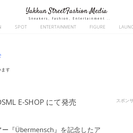
Yakkun StreetFashion Media
Sneakers、Fashion、Entertainment ..
N
SPOT
ENTERTAINMENT
FIGURE
LAUN
せ
います
 DSML E-SHOP にて発売
スポン
アー『Übermensch』を記念したア