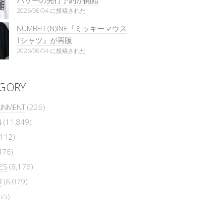
バリーの先行予約が開始
2026/08/04 に投稿された
NUMBER (N)INE『ミッキーマウス
Tシャツ』が再販
2026/08/04 に投稿された
GORY
AINMENT
(226)
N
(11,849)
112)
476)
ES
(8,176)
R
(6,079)
55)