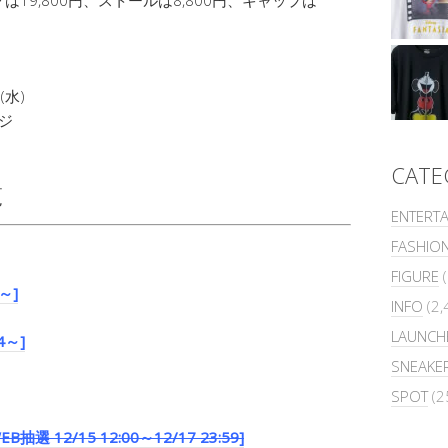
(水)
ジ
CATE
覧
ENTERT
FASHIO
FIGURE
(
～]
INFO
(2,
LAUNCH
4～]
SNEAKE
SPOT
(2
12/15 12:00～12/17 23:59]