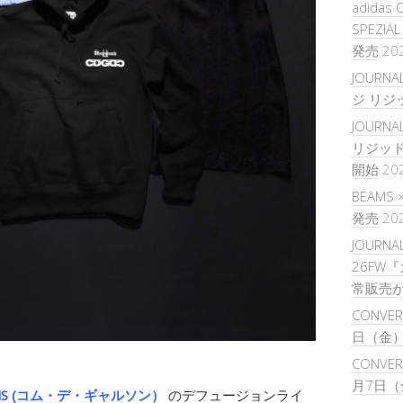
adidas 
SPEZIA
発売
20
JOURNA
ジ リジ
JOURNAL
リジッ
開始
20
BEAMS
発売
20
JOURNAL
26FW
常販売
CONVER
日（金
CONVERS
月7日（
ÇONS (コム・デ・ギャルソン）
のデフュージョンライ