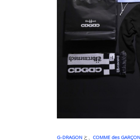
G-DRAGON
と、
COMME des GAR