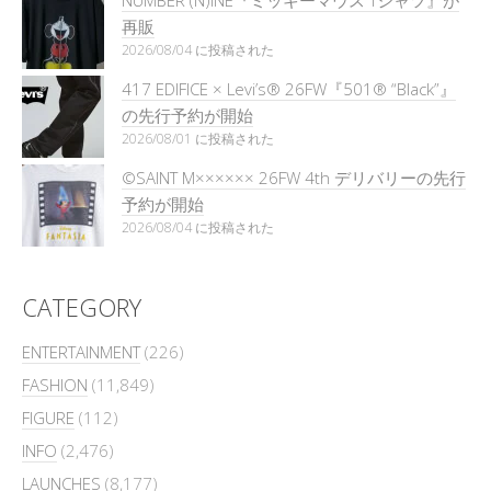
再販
2026/08/04 に投稿された
417 EDIFICE × Levi’s® 26FW『501®︎ “Black”』
の先行予約が開始
2026/08/01 に投稿された
©SAINT M×××××× 26FW 4th デリバリーの先行
予約が開始
2026/08/04 に投稿された
CATEGORY
ENTERTAINMENT
(226)
FASHION
(11,849)
FIGURE
(112)
INFO
(2,476)
LAUNCHES
(8,177)