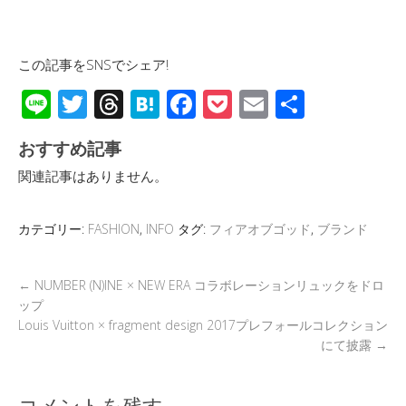
この記事をSNSでシェア!
Li
T
T
H
F
P
E
共
n
wi
hr
at
ac
o
m
有
おすすめ記事
e
tt
e
e
e
ck
ail
関連記事はありません。
er
a
n
b
et
d
a
o
カテゴリー:
FASHION
,
INFO
タグ:
フィアオブゴッド
,
ブランド
s
o
k
←
NUMBER (N)INE × NEW ERA コラボレーションリュックをドロ
ップ
Louis Vuitton × fragment design 2017プレフォールコレクション
にて披露
→
コメントを残す