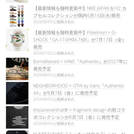
【最新情報を随時更新中】NIKE JAPAN が X2 カ
プセルコレクションが国内6月16日(火)発売
2026/08/05 に投稿された
【最新情報を随時更新中】Pokémon × G-
SHOCK『GA-110PKM-7AJR』が7月17日（金）
発売
2026/07/29 に投稿された
BornxRaised × VANS『Authentic』が2027年に
発売予定
2026/08/03 に投稿された
NEIGHBORHOOD × OTW by Vans『Authentic
44』が8月7日（金）に発売予定
2026/08/04 に投稿された
thisisneverthat® × fragment design の初コラ
ボコレクションが8月7日（金）に発売予定
2026/08/04 に投稿された
NUMBER (N)INE『ミッキーマウス Tシャツ』が