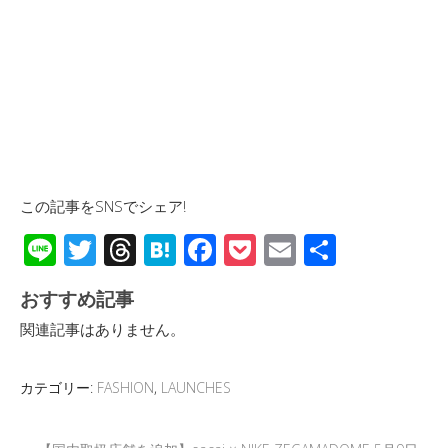
この記事をSNSでシェア!
Li
T
T
H
F
P
E
共
n
wi
hr
at
ac
o
m
有
おすすめ記事
e
tt
e
e
e
ck
ail
関連記事はありません。
er
a
n
b
et
d
a
o
カテゴリー:
FASHION
,
LAUNCHES
s
o
k