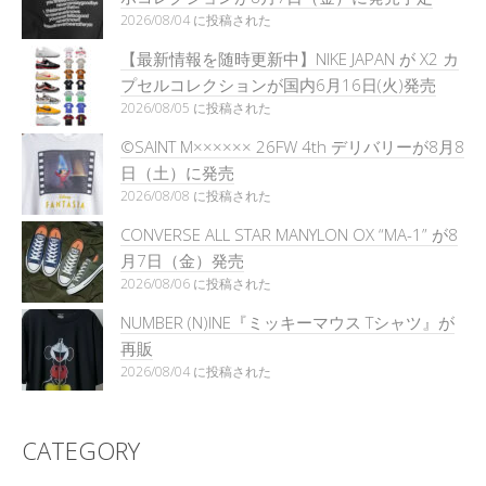
2026/08/04 に投稿された
【最新情報を随時更新中】NIKE JAPAN が X2 カ
プセルコレクションが国内6月16日(火)発売
2026/08/05 に投稿された
©SAINT M×××××× 26FW 4th デリバリーが8月8
日（土）に発売
2026/08/08 に投稿された
CONVERSE ALL STAR MANYLON OX “MA-1” が8
月7日（金）発売
2026/08/06 に投稿された
NUMBER (N)INE『ミッキーマウス Tシャツ』が
再販
2026/08/04 に投稿された
CATEGORY