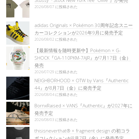
2026/08/07 に投稿された
adidas Originals × Pokémon 30周年記念スニー
カーコレクションが2026年9月に発売予定
2026/08/02 に投稿された
【最新情報を随時更新中】Pokémon × G-
SHOCK『GA-110PKM-7AJR』が7月17日（金）
発売
2026/07/29 に投稿された
NEIGHBORHOOD × OTW by Vans『Authentic
44』が8月7日（金）に発売予定
2026/08/04 に投稿された
BornxRaised × VANS『Authentic』が2027年に
発売予定
2026/08/03 に投稿された
thisisneverthat® × fragment design の初コラ
ボコレクションが8月7日（金）に発売予定