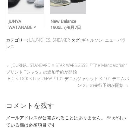
JUNYA
New Balance
WATANABE ×
1906L が8月7日
New
（金）に再販
Balance『MT10T
カテゴリー:
LAUNCHES
,
SNEAKER
タグ:
ギャルソン
,
ニューバラ
』が4月24日(金)に
ンス
発売予定
←
JOURNAL STANDARD × STAR WARS 26SS『“The Mandalorian”
プリント Tシャツ』の追加予約が開始
B.C STOCK × Lee 26FW『101 デニムジャケット & 101 デニムパ
ンツ』の先行予約が開始
→
コメントを残す
メールアドレスが公開されることはありません。
※
が付い
ている欄は必須項目です