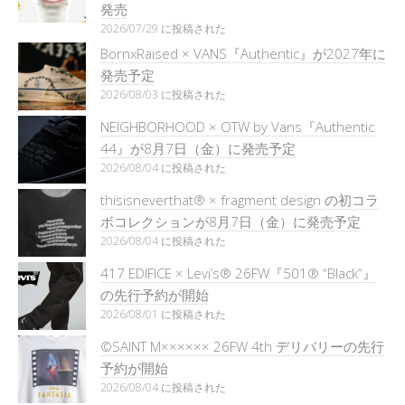
発売
2026/07/29 に投稿された
BornxRaised × VANS『Authentic』が2027年に
発売予定
2026/08/03 に投稿された
NEIGHBORHOOD × OTW by Vans『Authentic
44』が8月7日（金）に発売予定
2026/08/04 に投稿された
thisisneverthat® × fragment design の初コラ
ボコレクションが8月7日（金）に発売予定
2026/08/04 に投稿された
417 EDIFICE × Levi’s® 26FW『501®︎ “Black”』
の先行予約が開始
2026/08/01 に投稿された
©SAINT M×××××× 26FW 4th デリバリーの先行
予約が開始
2026/08/04 に投稿された