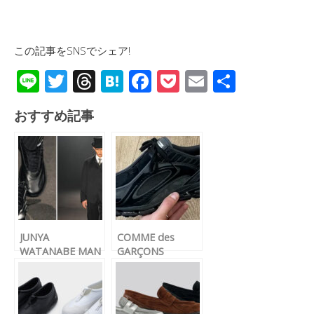
この記事をSNSでシェア!
Li
T
T
H
F
P
E
共
n
wi
hr
at
ac
o
m
有
おすすめ記事
e
tt
e
e
e
ck
ail
er
a
n
b
et
d
a
o
s
o
k
JUNYA
COMME des
WATANABE MAN
GARÇONS
× New Balance 、
HOMME × New
Levi’s® の2026年
Balance『 1890A
秋冬コラボアイテ
』が公開
ムが公開