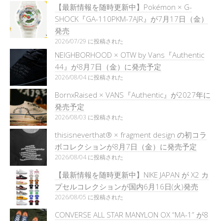
【最新情報を随時更新中】Pokémon × G-
SHOCK『GA-110PKM-7AJR』が7月17日（金）
発売
2026/07/29 に投稿された
NEIGHBORHOOD × OTW by Vans『Authentic
44』が8月7日（金）に発売予定
2026/08/04 に投稿された
BornxRaised × VANS『Authentic』が2027年に
発売予定
2026/08/03 に投稿された
thisisneverthat® × fragment design の初コラ
ボコレクションが8月7日（金）に発売予定
2026/08/04 に投稿された
【最新情報を随時更新中】NIKE JAPAN が X2 カ
プセルコレクションが国内6月16日(火)発売
2026/08/05 に投稿された
CONVERSE ALL STAR MANYLON OX “MA-1” が8