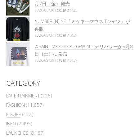
月7日（金）発売
2026/08/06 に投稿された
NUMBER (N)INE『ミッキーマウス Tシャツ』が
再販
2026/08/04 に投稿された
©SAINT M×××××× 26FW 4th デリバリーが8月8
日（土）に発売
2026/08/08 に投稿された
CATEGORY
ENTERTAINMENT
(226)
FASHION
(11,857)
FIGURE
(112)
INFO
(2,495)
LAUNCHES
(8,187)