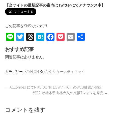
【当サイトの最新記事の案内はTwitterにてアナウンス中】
この記事をSNSでシェア!
Li
T
T
H
F
P
E
共
n
wi
hr
at
ac
o
m
有
おすすめ記事
e
tt
e
e
e
ck
ail
関連記事はありません。
er
a
n
b
et
d
a
o
カテゴリー:
FASHION
タグ:
BTS
,
ケースティファイ
s
o
k
←
ACEShoes にてNIKE DUNK LOW / HIGH のWEB抽選が開始
#FR2 が栃木県山林火災の支援Tシャツを発売
→
コメントを残す