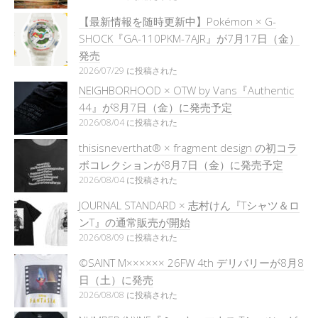
【最新情報を随時更新中】Pokémon × G-
SHOCK『GA-110PKM-7AJR』が7月17日（金）
発売
2026/07/29 に投稿された
NEIGHBORHOOD × OTW by Vans『Authentic
44』が8月7日（金）に発売予定
2026/08/04 に投稿された
thisisneverthat® × fragment design の初コラ
ボコレクションが8月7日（金）に発売予定
2026/08/04 に投稿された
JOURNAL STANDARD × 志村けん『Tシャツ＆ロ
ンT』の通常販売が開始
2026/08/09 に投稿された
©SAINT M×××××× 26FW 4th デリバリーが8月8
日（土）に発売
2026/08/08 に投稿された