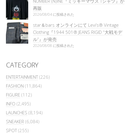
NUMBER (N)INE『ミッキーマウス Tシャツ』が
再販
2026/08/04 に投稿された
star＆bars オンラインにて Levi’s® Vintage
Clothing『1944 501® JEANS RIGID “大戦モデ
ル”』が発売
2026/08/08 に投稿された
CATEGORY
ENTERTAINMENT
(226)
FASHION
(11,864)
FIGURE
(112)
INFO
(2,495)
LAUNCHES
(8,194)
SNEAKER
(6,084)
SPOT
(255)