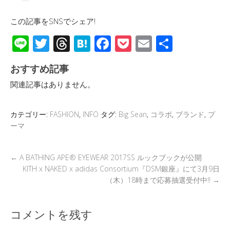
この記事をSNSでシェア!
Li
T
T
H
F
P
E
共
n
wi
hr
at
ac
o
m
有
おすすめ記事
e
tt
e
e
e
ck
ail
関連記事はありません。
er
a
n
b
et
d
a
o
カテゴリー:
FASHION
,
INFO
タグ:
Big Sean
,
コラボ
,
ブランド
,
プ
s
o
ーマ
k
←
A BATHING APE® EYEWEAR 2017SS ルックブックが公開
KITH x NAKED x adidas Consortium『DSM銀座』にて3月9日
（木）18時まで応募抽選受付中!!
→
コメントを残す