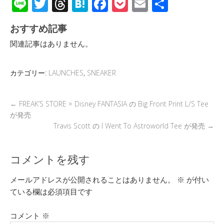
Li
T
T
H
F
P
E
共
n
wi
hr
at
ac
o
m
有
おすすめ記事
e
tt
e
e
e
ck
ail
関連記事はありません。
er
a
n
b
et
d
a
o
カテゴリー:
LAUNCHES
,
SNEAKER
s
o
k
←
FREAK’S STORE × Disney FANTASIA の Big Front Print L/S Tee
が発売
Travis Scott の I Went To Astroworld Tee が発売
→
コメントを残す
メールアドレスが公開されることはありません。
※
が付い
ている欄は必須項目です
コメント
※