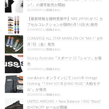
ンT』の通常販売が開始
2026/08/09 に投稿された
【最新情報を随時更新中】NIKE JAPAN が X2 カ
プセルコレクションが国内6月16日(火)発売
2026/08/05 に投稿された
CONVERSE ALL STAR MANYLON OX “MA-1” が8
月7日（金）発売
2026/08/06 に投稿された
Stussy Australia『スポーツ SS Tシャツ』が発
売
2026/08/09 に投稿された
star＆bars オンラインにて Levi’s® Vintage
Clothing『1944 501® JEANS RIGID “大戦モデ
ル”』が発売
2026/08/08 に投稿された
UNITED ARROWS × New Balance 1000 “Black”
の45%OFF セールが開催