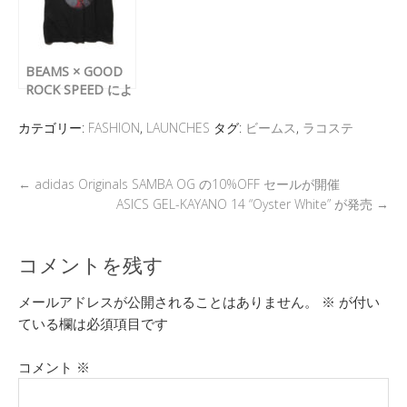
s
o
k
BEAMS × GOOD
ROCK SPEED によ
る Disney
FANTASIA Tee 2
カテゴリー:
FASHION
,
LAUNCHES
タグ:
ビームス
,
ラコステ
の30%OFF セール
が開催
←
adidas Originals SAMBA OG の10%OFF セールが開催
ASICS GEL-KAYANO 14 “Oyster White” が発売
→
コメントを残す
メールアドレスが公開されることはありません。
※
が付い
ている欄は必須項目です
コメント
※