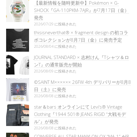
【最新情報を随時更新中】Pokémon × G-
SHOCK『GA-110PKM-7AJR』が7月17日（金）
発売
2026/07/29 に投稿された
thisisneverthat® × fragment design の初コラ
ボコレクションが8月7日（金）に発売予定
2026/08/04 に投稿された
JOURNAL STANDARD × 志村けん『Tシャツ＆ロ
ンT』の通常販売が開始
2026/08/09 に投稿された
©SAINT M×××××× 26FW 4th デリバリーが8月8
日（土）に発売
2026/08/08 に投稿された
star＆bars オンラインにて Levi’s® Vintage
Clothing『1944 501® JEANS RIGID “大戦モデ
ル”』が発売
2026/08/08 に投稿された
CONVERSE ALL STAR MANYLON OX “MA-1” が8