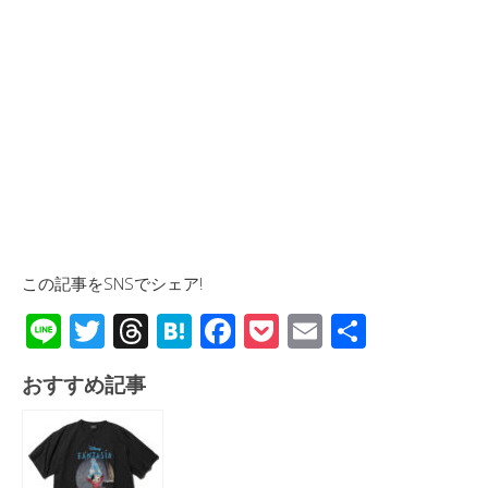
この記事をSNSでシェア!
Li
T
T
H
F
P
E
共
n
wi
hr
at
ac
o
m
有
おすすめ記事
e
tt
e
e
e
ck
ail
er
a
n
b
et
d
a
o