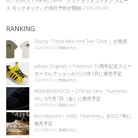
417 ÉDIFICE × Hanes 26FW『クリアカットコットン スムー
ス モックネック』の先行予約が開始
2026-08-08
RANKING
Stüssy『Stock New York Tee “Olive”』が発売
2026/08/07 に投稿された
adidas Originals × Pokémon 30周年記念スニー
カーコレクションが2026年9月に発売予定
2026/08/02 に投稿された
NEIGHBORHOOD × OTW by Vans『Authentic
44』が8月7日（金）に発売予定
2026/08/04 に投稿された
BornxRaised × VANS『Authentic』が2027年に
発売予定
2026/08/03 に投稿された