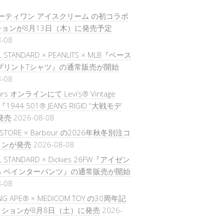
× サーティワン アイスクリーム の初コラボ
ョンが8月13日（木）に発売予定
8-08
L STANDARD × PEANUTS × MLB『ベース
プリントTシャツ』の通常販売が開始
8-08
ars オンラインにて Levi’s® Vintage
ng『1944 501® JEANS RIGID “大戦モデ
発売
2026-08-08
S STORE × Barbour の2026年秋冬別注コ
ョンが発売
2026-08-08
L STANDARD × Dickies 26FW『アイゼン
& ペインターパンツ』の通常販売が開始
8-08
ING APE® × MEDICOM TOY の30周年記
ションが8月8日（土）に発売
2026-