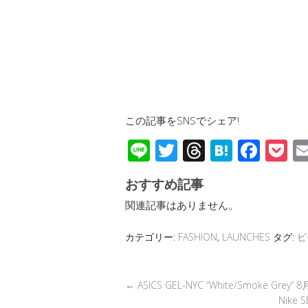
この記事をSNSでシェア!
Li
T
T
H
F
P
n
wi
hr
at
ac
o
おすすめ記事
e
tt
e
e
e
c
関連記事はありません。
er
a
n
b
et
d
a
o
カテゴリー:
FASHION
,
LAUNCHES
タグ:
ビ
s
o
k
←
ASICS GEL-NYC “White/Smoke Grey”
Nike 