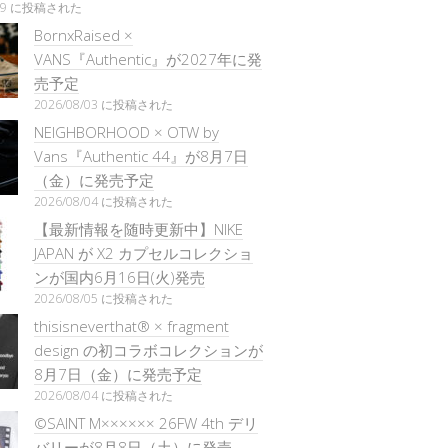
/29 に投稿された
BornxRaised ×
VANS『Authentic』が2027年に発
売予定
2026/08/03 に投稿された
NEIGHBORHOOD × OTW by
Vans『Authentic 44』が8月7日
（金）に発売予定
2026/08/04 に投稿された
【最新情報を随時更新中】NIKE
JAPAN が X2 カプセルコレクショ
ンが国内6月16日(火)発売
2026/08/05 に投稿された
thisisneverthat® × fragment
design の初コラボコレクションが
8月7日（金）に発売予定
2026/08/04 に投稿された
©SAINT M×××××× 26FW 4th デリ
バリーが8月8日（土）に発売