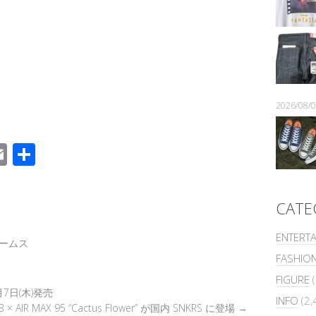
2026/08
E
共
m
有
k
ail
CATE
ENTERT
ームス
FASHIO
FIGURE
(
 8月7日(木)発売
INFO
(2,
SB × AIR MAX 95 “Cactus Flower” が国内 SNKRS に登場
→