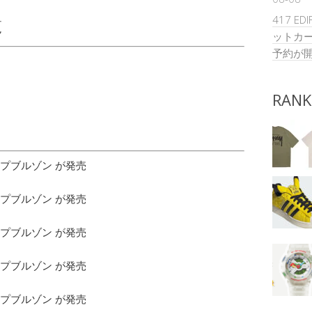
417 ED
覧
ットカー
予約が
RANK