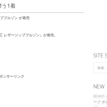
う1着
工 レザージップブルゾン』が発売。
SITE 
ポンサーリンク
NEW
BEAMS
ーブ 