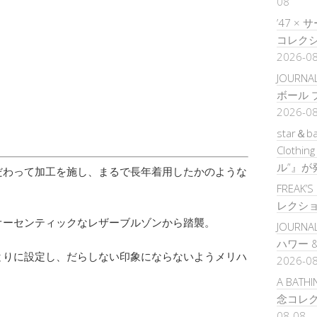
08
’47 
コレクシ
2026-0
JOURNA
ボール 
2026-0
star＆b
Clothi
ル”』が
だわって加工を施し、まるで長年着用したかのような
FREAK’
レクシ
オーセンティックなレザーブルゾンから踏襲。
JOURNA
ハワー 
とりに設定し、だらしない印象にならないようメリハ
2026-0
A BATH
念コレク
08-08