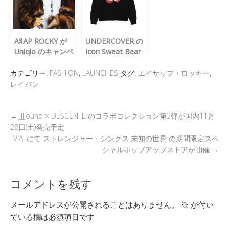
s
o
k
A$AP ROCKY が
UNDERCOVER の
Uniqlo のキャンペ
Icon Sweat Bear
ーンヴィジュアル
Portrait Painting
に登場
が発売
カテゴリー:
FASHION
,
LAUNCHES
タグ:
エイサップ・ロッキー
,
レイバン
←
JJJJound × DESCENTE のコラボコレクション第3弾が国内11月
28日(土)発売予定
V.A. にて ストレンジャー・シングス 未知の世界 の期間限定スペ
シャルポップアップストアが開催
→
コメントを残す
メールアドレスが公開されることはありません。
※
が付い
ている欄は必須項目です