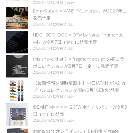
2026/07/29 に投稿された
BornxRaised × VANS『Authentic』が2027年に
発売予定
2026/08/03 に投稿された
NEIGHBORHOOD × OTW by Vans『Authentic
44』が8月7日（金）に発売予定
2026/08/04 に投稿された
thisisneverthat® × fragment design の初コラ
ボコレクションが8月7日（金）に発売予定
2026/08/04 に投稿された
【最新情報を随時更新中】NIKE JAPAN が X2 カ
プセルコレクションが国内6月16日(火)発売
2026/08/05 に投稿された
©SAINT M×××××× 26FW 4th デリバリーが8月8
日（土）に発売
2026/08/08 に投稿された
star＆bars オンラインにて Levi’s® Vintage