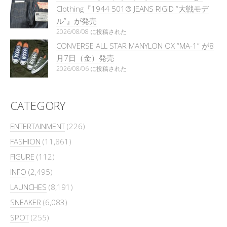
Clothing『1944 501® JEANS RIGID “大戦モデ
ル”』が発売
2026/08/08 に投稿された
CONVERSE ALL STAR MANYLON OX “MA-1” が8
月7日（金）発売
2026/08/06 に投稿された
CATEGORY
ENTERTAINMENT
(226)
FASHION
(11,861)
FIGURE
(112)
INFO
(2,495)
LAUNCHES
(8,191)
SNEAKER
(6,083)
SPOT
(255)