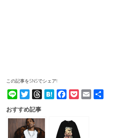
この記事をSNSでシェア!
Li
T
T
H
F
P
E
共
n
wi
hr
at
ac
o
m
有
おすすめ記事
e
tt
e
e
e
ck
ail
er
a
n
b
et
d
a
o