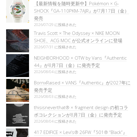
【最新情報を随時更新中】Pokémon × G-
SHOCK『GA-110PKM-7AJR』が7月17日（金）
発売
2026/07/29 に投稿された
Travis Scott × The Odyssey × NIKE MOON
SHOE、ACG MOC が公式オンラインに登場
2026/07/31 に投稿された
NEIGHBORHOOD × OTW by Vans『Authentic
44』が8月7日（金）に発売予定
2026/08/04 に投稿された
BornxRaised × VANS『Authentic』が2027年に
発売予定
2026/08/03 に投稿された
thisisneverthat® × fragment design の初コラ
ボコレクションが8月7日（金）に発売予定
2026/08/04 に投稿された
417 EDIFICE × Levi’s® 26FW『501®︎ “Black”』