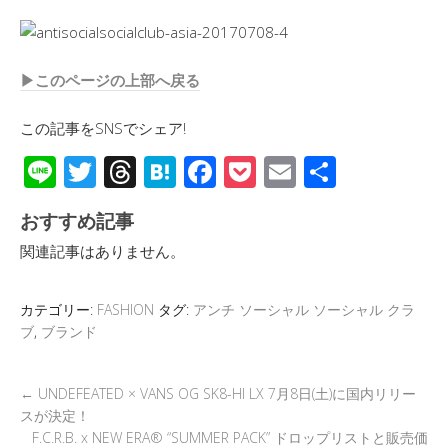
▶︎このページの上部へ戻る
この記事をSNSでシェア!
Li
T
T
H
F
P
E
共
n
wi
hr
at
ac
o
m
有
おすすめ記事
e
tt
e
e
e
ck
ail
関連記事はありません。
er
a
n
b
et
d
a
o
カテゴリー:
FASHION
タグ:
アンチ ソーシャル ソーシャル クラ
s
o
ブ
,
ブランド
k
←
UNDEFEATED × VANS OG SK8-HI LX 7月8日(土)に国内リリー
スが決定！
F.C.R.B. x NEW ERA® “SUMMER PACK” ドロップリストと販売価