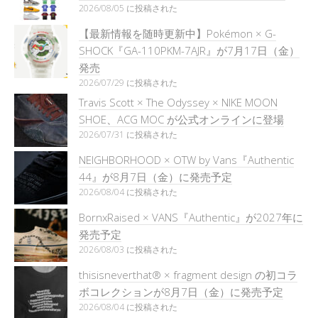
2026/08/05 に投稿された
【最新情報を随時更新中】Pokémon × G-
SHOCK『GA-110PKM-7AJR』が7月17日（金）
発売
2026/07/29 に投稿された
Travis Scott × The Odyssey × NIKE MOON
SHOE、ACG MOC が公式オンラインに登場
2026/07/31 に投稿された
NEIGHBORHOOD × OTW by Vans『Authentic
44』が8月7日（金）に発売予定
2026/08/04 に投稿された
BornxRaised × VANS『Authentic』が2027年に
発売予定
2026/08/03 に投稿された
thisisneverthat® × fragment design の初コラ
ボコレクションが8月7日（金）に発売予定
2026/08/04 に投稿された