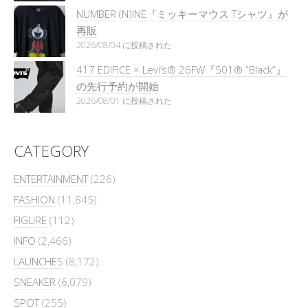
NUMBER (N)INE『ミッキーマウス Tシャツ』が
再販
2026/08/04 に投稿された
417 EDIFICE × Levi’s® 26FW『501®︎ “Black”』
の先行予約が開始
2026/08/01 に投稿された
CATEGORY
ENTERTAINMENT
(226)
FASHION
(11,845)
FIGURE
(112)
INFO
(2,466)
LAUNCHES
(8,172)
SNEAKER
(6,079)
SPOT
(255)