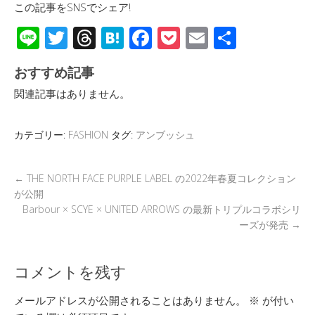
この記事をSNSでシェア!
Li
T
T
H
F
P
E
共
n
wi
hr
at
ac
o
m
有
おすすめ記事
e
tt
e
e
e
ck
ail
関連記事はありません。
er
a
n
b
et
d
a
o
カテゴリー:
FASHION
タグ:
アンブッシュ
s
o
k
←
THE NORTH FACE PURPLE LABEL の2022年春夏コレクション
が公開
Barbour × SCYE × UNITED ARROWS の最新トリプルコラボシリ
ーズが発売
→
コメントを残す
メールアドレスが公開されることはありません。
※
が付い