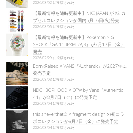
2026/08/02 に投稿された
【最新情報を随時更新中】NIKE JAPAN が X2 カ
プセルコレクションが国内6月16日(火)発売
2026/08/05 に投稿された
【最新情報を随時更新中】Pokémon × G-
SHOCK『GA-110PKM-7AJR』が7月17日（金）
発売
2026/07/29 に投稿された
BornxRaised × VANS『Authentic』が2027年に
発売予定
2026/08/03 に投稿された
NEIGHBORHOOD × OTW by Vans『Authentic
44』が8月7日（金）に発売予定
2026/08/04 に投稿された
thisisneverthat® × fragment design の初コラ
ボコレクションが8月7日（金）に発売予定
2026/08/04 に投稿された