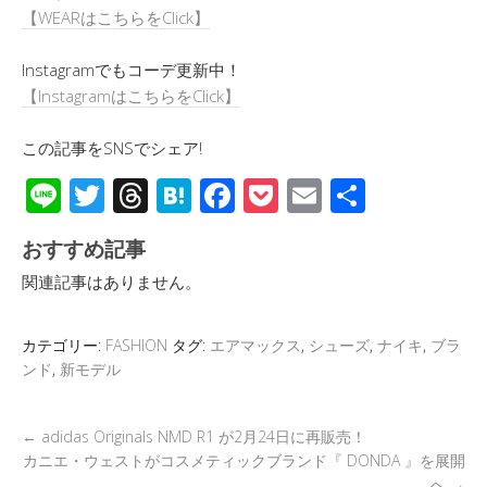
【WEARはこちらをClick】
Instagramでもコーデ更新中！
【InstagramはこちらをClick】
この記事をSNSでシェア!
Li
T
T
H
F
P
E
共
n
wi
hr
at
ac
o
m
有
おすすめ記事
e
tt
e
e
e
ck
ail
関連記事はありません。
er
a
n
b
et
d
a
o
カテゴリー:
FASHION
タグ:
エアマックス
,
シューズ
,
ナイキ
,
ブラ
s
o
ンド
,
新モデル
k
←
adidas Originals NMD R1 が2月24日に再販売！
カニエ・ウェストがコスメティックブランド『 DONDA 』を展開
へ
→