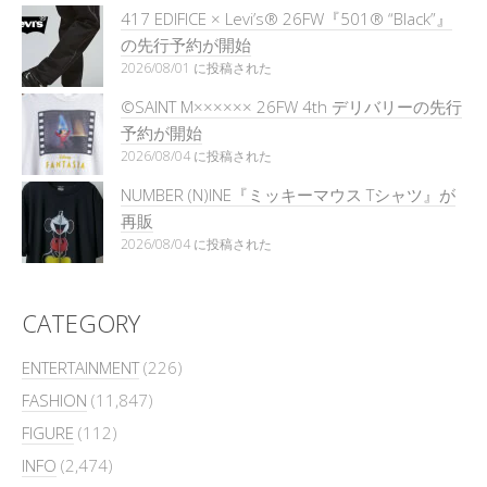
417 EDIFICE × Levi’s® 26FW『501®︎ “Black”』
の先行予約が開始
2026/08/01 に投稿された
©SAINT M×××××× 26FW 4th デリバリーの先行
予約が開始
2026/08/04 に投稿された
NUMBER (N)INE『ミッキーマウス Tシャツ』が
再販
2026/08/04 に投稿された
CATEGORY
ENTERTAINMENT
(226)
FASHION
(11,847)
FIGURE
(112)
INFO
(2,474)