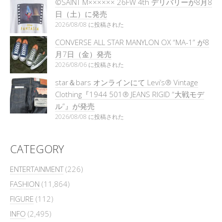
©SAINT M×××××× 26FW 4th デリバリーが8月8
日（土）に発売
2026/08/08 に投稿された
CONVERSE ALL STAR MANYLON OX “MA-1” が8
月7日（金）発売
2026/08/06 に投稿された
star＆bars オンラインにて Levi’s® Vintage
Clothing『1944 501® JEANS RIGID “大戦モデ
ル”』が発売
2026/08/08 に投稿された
CATEGORY
ENTERTAINMENT
(226)
FASHION
(11,864)
FIGURE
(112)
INFO
(2,495)