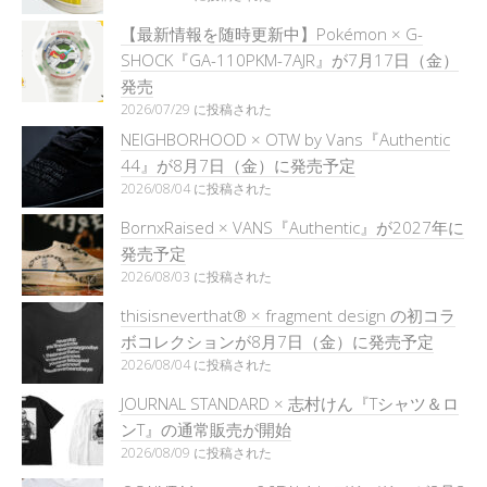
【最新情報を随時更新中】Pokémon × G-
SHOCK『GA-110PKM-7AJR』が7月17日（金）
発売
2026/07/29 に投稿された
NEIGHBORHOOD × OTW by Vans『Authentic
44』が8月7日（金）に発売予定
2026/08/04 に投稿された
BornxRaised × VANS『Authentic』が2027年に
発売予定
2026/08/03 に投稿された
thisisneverthat® × fragment design の初コラ
ボコレクションが8月7日（金）に発売予定
2026/08/04 に投稿された
JOURNAL STANDARD × 志村けん『Tシャツ＆ロ
ンT』の通常販売が開始
2026/08/09 に投稿された