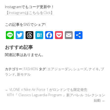
Instagramでもコーデ更新中！
【InstagramはこちらをClick】
この記事をSNSでシェア!
Li
T
T
H
F
P
E
共
n
wi
hr
at
ac
o
m
有
おすすめ記事
e
tt
e
e
e
ck
ail
関連記事はありません。
er
a
n
b
et
d
a
o
カテゴリー:
FASHION
タグ:
エアジョーダン
,
シューズ
,
ナイキ
,
ブ
s
o
ランド
,
新モデル
k
←
VLONE x Nike Air Force 1 がロンドンでも限定発売
KITH『 Classics Laguardia Program 』新アパレル コレクション
始動
→