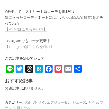
WEARにて、ストリート系コーデを掲載中♪
気に入ったコーディネートには、いいね＆SAVE(保存)をポチ
ってね☆
【WEARはこちらをClick】
Instagramでもコーデ更新中！
【InstagramはこちらをClick】
この記事をSNSでシェア!
Li
T
T
H
F
P
E
共
n
wi
hr
at
ac
o
m
有
おすすめ記事
e
tt
e
e
e
ck
ail
関連記事はありません。
er
a
n
b
et
d
a
o
カテゴリー:
FASHION
タグ:
エアジョーダン
,
シューズ
,
ナイキ
,
ブ
s
o
ランド
,
新モデル