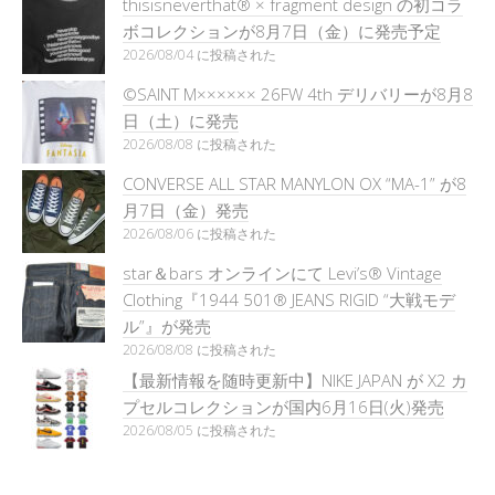
thisisneverthat® × fragment design の初コラ
ボコレクションが8月7日（金）に発売予定
2026/08/04 に投稿された
©SAINT M×××××× 26FW 4th デリバリーが8月8
日（土）に発売
2026/08/08 に投稿された
CONVERSE ALL STAR MANYLON OX “MA-1” が8
月7日（金）発売
2026/08/06 に投稿された
star＆bars オンラインにて Levi’s® Vintage
Clothing『1944 501® JEANS RIGID “大戦モデ
ル”』が発売
2026/08/08 に投稿された
【最新情報を随時更新中】NIKE JAPAN が X2 カ
プセルコレクションが国内6月16日(火)発売
2026/08/05 に投稿された