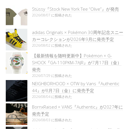
Stüssy『Stock New York Tee “Olive”』が発売
2026/08/07 に投稿された
adidas Originals × Pokémon 30周年記念スニー
カーコレクションが2026年9月に発売予定
2026/08/02 に投稿された
【最新情報を随時更新中】Pokémon × G-
SHOCK『GA-110PKM-7AJR』が7月17日（金）
発売
2026/07/29 に投稿された
NEIGHBORHOOD × OTW by Vans『Authentic
44』が8月7日（金）に発売予定
2026/08/04 に投稿された
BornxRaised × VANS『Authentic』が2027年に
発売予定
2026/08/03 に投稿された