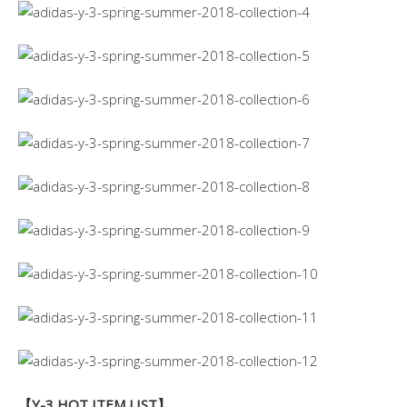
【Y-3 HOT ITEM LIST】