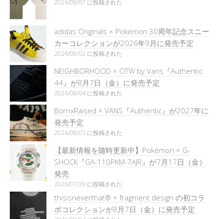
2026/08/07 に投稿された
adidas Originals × Pokémon 30周年記念スニー
カーコレクションが2026年9月に発売予定
2026/08/02 に投稿された
NEIGHBORHOOD × OTW by Vans『Authentic
44』が8月7日（金）に発売予定
2026/08/04 に投稿された
BornxRaised × VANS『Authentic』が2027年に
発売予定
2026/08/03 に投稿された
【最新情報を随時更新中】Pokémon × G-
SHOCK『GA-110PKM-7AJR』が7月17日（金）
発売
2026/07/29 に投稿された
thisisneverthat® × fragment design の初コラ
ボコレクションが8月7日（金）に発売予定