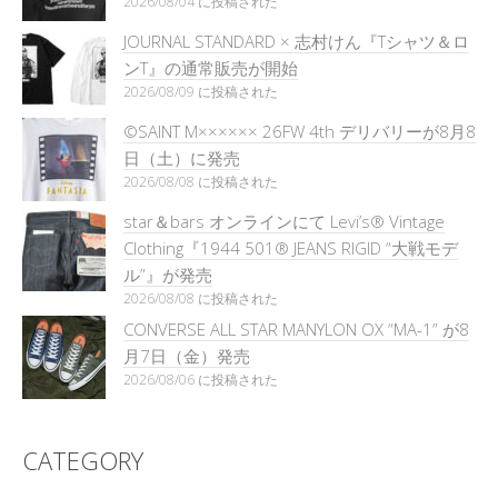
2026/08/04 に投稿された
JOURNAL STANDARD × 志村けん『Tシャツ＆ロ
ンT』の通常販売が開始
2026/08/09 に投稿された
©SAINT M×××××× 26FW 4th デリバリーが8月8
日（土）に発売
2026/08/08 に投稿された
star＆bars オンラインにて Levi’s® Vintage
Clothing『1944 501® JEANS RIGID “大戦モデ
ル”』が発売
2026/08/08 に投稿された
CONVERSE ALL STAR MANYLON OX “MA-1” が8
月7日（金）発売
2026/08/06 に投稿された
CATEGORY