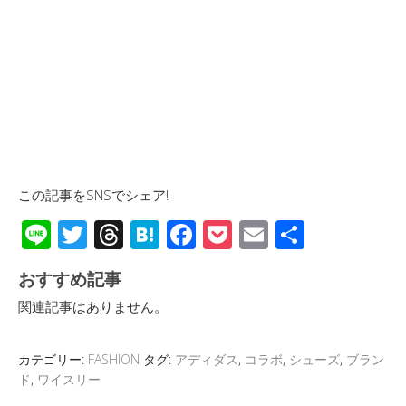
この記事をSNSでシェア!
Li
T
T
H
F
P
E
共
n
wi
hr
at
ac
o
m
有
おすすめ記事
e
tt
e
e
e
ck
ail
関連記事はありません。
er
a
n
b
et
d
a
o
カテゴリー:
FASHION
タグ:
アディダス
,
コラボ
,
シューズ
,
ブラン
s
o
ド
,
ワイスリー