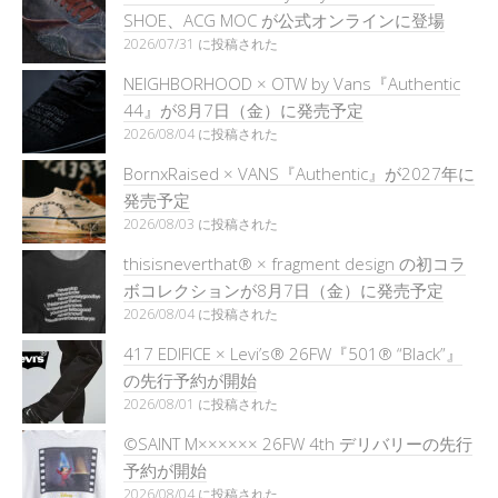
SHOE、ACG MOC が公式オンラインに登場
2026/07/31 に投稿された
NEIGHBORHOOD × OTW by Vans『Authentic
44』が8月7日（金）に発売予定
2026/08/04 に投稿された
BornxRaised × VANS『Authentic』が2027年に
発売予定
2026/08/03 に投稿された
thisisneverthat® × fragment design の初コラ
ボコレクションが8月7日（金）に発売予定
2026/08/04 に投稿された
417 EDIFICE × Levi’s® 26FW『501®︎ “Black”』
の先行予約が開始
2026/08/01 に投稿された
©SAINT M×××××× 26FW 4th デリバリーの先行
予約が開始
2026/08/04 に投稿された