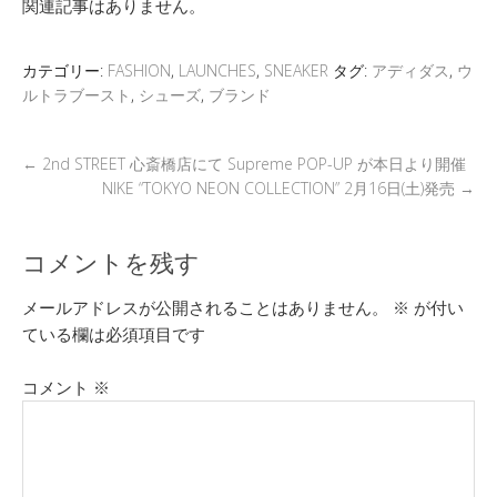
関連記事はありません。
er
a
n
b
et
d
a
o
カテゴリー:
FASHION
,
LAUNCHES
,
SNEAKER
タグ:
アディダス
,
ウ
s
o
ルトラブースト
,
シューズ
,
ブランド
k
←
2nd STREET 心斎橋店にて Supreme POP-UP が本日より開催
NIKE “TOKYO NEON COLLECTION” 2月16日(土)発売
→
コメントを残す
メールアドレスが公開されることはありません。
※
が付い
ている欄は必須項目です
コメント
※