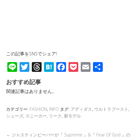
この記事をSNSでシェア!
Li
T
T
H
F
P
E
共
n
wi
hr
at
ac
o
m
有
おすすめ記事
e
tt
e
e
e
ck
ail
関連記事はありません。
er
a
n
b
et
d
a
o
カテゴリー:
FASHION
,
INFO
タグ:
アディダス
,
ウルトラブースト
,
s
o
シューズ
,
スニーカー
,
リーク
,
新モデル
k
←
ジャスティンビーバーが『 Supreme 』&『 Fear Of God 』の