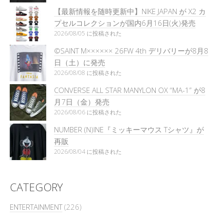
【最新情報を随時更新中】NIKE JAPAN が X2 カ
プセルコレクションが国内6月16日(火)発売
2026/08/05 に投稿された
©SAINT M×××××× 26FW 4th デリバリーが8月8
日（土）に発売
2026/08/08 に投稿された
CONVERSE ALL STAR MANYLON OX “MA-1” が8
月7日（金）発売
2026/08/06 に投稿された
NUMBER (N)INE『ミッキーマウス Tシャツ』が
再販
2026/08/04 に投稿された
CATEGORY
ENTERTAINMENT
(226)