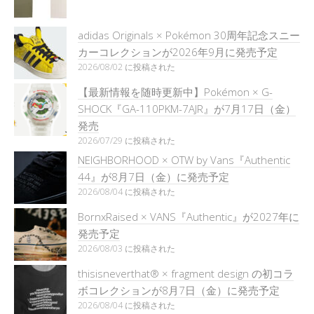
adidas Originals × Pokémon 30周年記念スニー
カーコレクションが2026年9月に発売予定
2026/08/02 に投稿された
【最新情報を随時更新中】Pokémon × G-
SHOCK『GA-110PKM-7AJR』が7月17日（金）
発売
2026/07/29 に投稿された
NEIGHBORHOOD × OTW by Vans『Authentic
44』が8月7日（金）に発売予定
2026/08/04 に投稿された
BornxRaised × VANS『Authentic』が2027年に
発売予定
2026/08/03 に投稿された
thisisneverthat® × fragment design の初コラ
ボコレクションが8月7日（金）に発売予定
2026/08/04 に投稿された