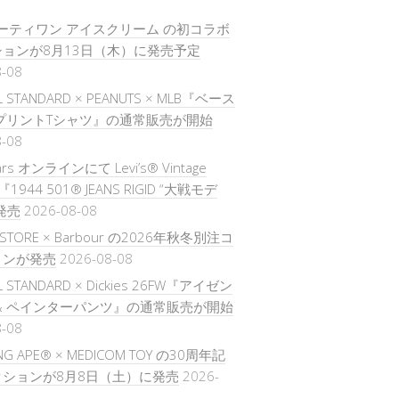
× サーティワン アイスクリーム の初コラボ
ョンが8月13日（木）に発売予定
8-08
L STANDARD × PEANUTS × MLB『ベース
プリントTシャツ』の通常販売が開始
8-08
ars オンラインにて Levi’s® Vintage
ng『1944 501® JEANS RIGID “大戦モデ
発売
2026-08-08
S STORE × Barbour の2026年秋冬別注コ
ョンが発売
2026-08-08
L STANDARD × Dickies 26FW『アイゼン
& ペインターパンツ』の通常販売が開始
8-08
ING APE® × MEDICOM TOY の30周年記
ションが8月8日（土）に発売
2026-