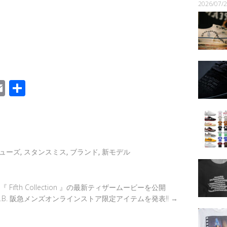
2026/07
E
共
m
有
k
ail
ューズ
,
スタンスミス
,
ブランド
,
新モデル
ョン『 Fifth Collection 』の最新ティザームービーを公開
× F.C.R.B. 阪急メンズオンラインストア限定アイテムを発表!!
→