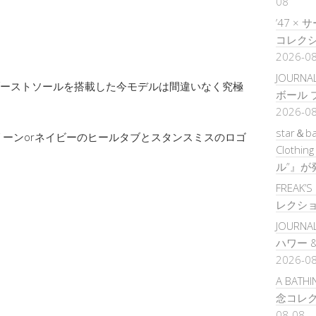
08
’47 
コレクシ
2026-0
JOURNA
&ブーストソールを搭載した今モデルは間違いなく究極
ボール 
2026-0
star＆b
ーンorネイビーのヒールタブとスタンスミスのロゴ
Clothi
ル”』が
FREAK’
レクシ
JOURNA
ハワー 
2026-0
A BATH
念コレク
08-08