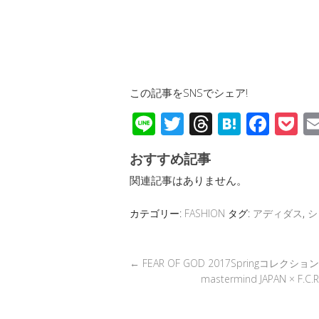
この記事をSNSでシェア!
Li
T
T
H
F
P
n
wi
hr
at
ac
o
おすすめ記事
e
tt
e
e
e
c
関連記事はありません。
er
a
n
b
et
d
a
o
カテゴリー:
FASHION
タグ:
アディダス
,
シ
s
o
k
←
FEAR OF GOD 2017Springコレクシ
mastermind JAPAN 