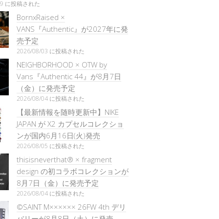
/29 に投稿された
BornxRaised ×
VANS『Authentic』が2027年に発
売予定
2026/08/03 に投稿された
NEIGHBORHOOD × OTW by
Vans『Authentic 44』が8月7日
（金）に発売予定
2026/08/04 に投稿された
【最新情報を随時更新中】NIKE
JAPAN が X2 カプセルコレクショ
ンが国内6月16日(火)発売
2026/08/05 に投稿された
thisisneverthat® × fragment
design の初コラボコレクションが
8月7日（金）に発売予定
2026/08/04 に投稿された
©SAINT M×××××× 26FW 4th デリ
バリーが8月8日（土）に発売