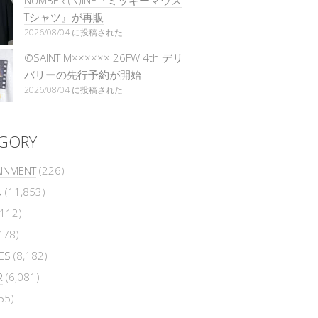
NUMBER (N)INE『ミッキーマウス
Tシャツ』が再販
2026/08/04 に投稿された
©SAINT M×××××× 26FW 4th デリ
バリーの先行予約が開始
2026/08/04 に投稿された
GORY
AINMENT
(226)
N
(11,853)
112)
478)
ES
(8,182)
R
(6,081)
55)