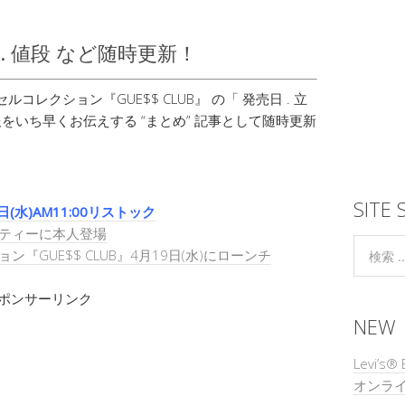
ク . 値段 など随時更新！
Y カプセルコレクション『GUE$$ CLUB』 の「 発売日 . 立
情報をいち早くお伝えする “まとめ” 記事として随時更新
SITE 
日(水)AM11:00リストック
パーティーに本人登場
ン『GUE$$ CLUB』4月19日(水)にローンチ
ポンサーリンク
NEW
Levi’
オンラ