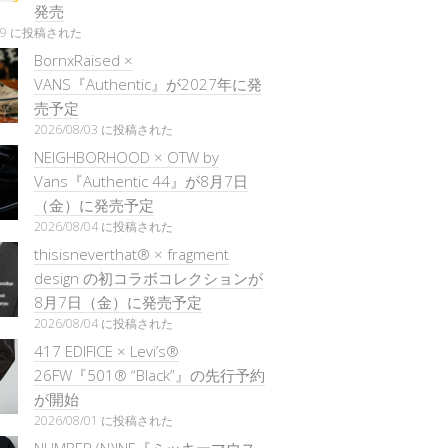
発売
/29 に投稿された
BornxRaised ×
VANS『Authentic』が2027年に発
売予定
2026/08/03 に投稿された
NEIGHBORHOOD × OTW by
Vans『Authentic 44』が8月7日
（金）に発売予定
2026/08/04 に投稿された
thisisneverthat® × fragment
design の初コラボコレクションが
8月7日（金）に発売予定
2026/08/04 に投稿された
417 EDIFICE × Levi’s®
26FW『501®︎ “Black”』の先行予約
が開始
2026/08/01 に投稿された