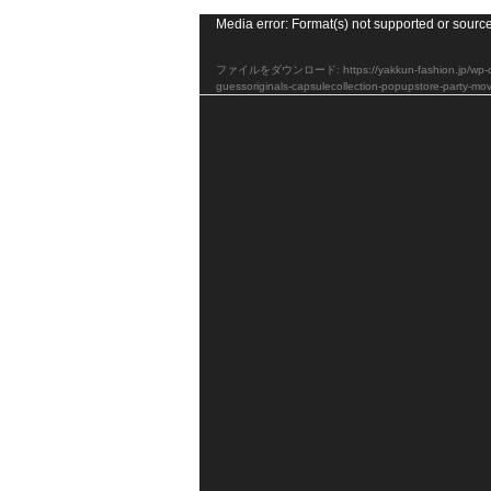
動
Media error: Format(s) not supported or source
画
ファイルをダウンロード: https://yakkun-fashion.jp/wp-con
プ
guessoriginals-capsulecollection-popupstore-party-m
レ
ー
ヤ
ー