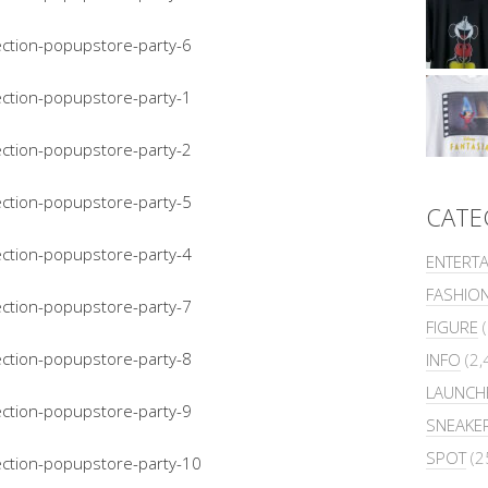
CATE
ENTERT
FASHIO
FIGURE
(
INFO
(2,
LAUNCH
SNEAKE
SPOT
(2