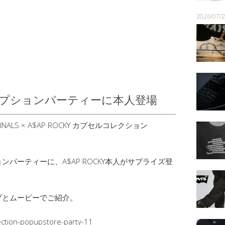
2026/07
】レセプションパーティーに本人登場
ALS × A$AP ROCKY カプセルコレクション
パーティーに、A$AP ROCKY本人がサプライズ登
プとムービーでご紹介。