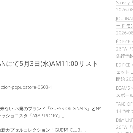
Stüssy『
2026-0
JOURNA
ード 
2026-0
ÉDIFICE
26FW
先行予
IANにて5月3日(水)AM11:00リスト
EDIFIC
ェット 
開始
20
BEAMS 
スボー
TAKE O
ないUS発のブランド「GUESS ORIGINALS」とNY
14 “Whi
ョニスタ「A$AP ROCKY」。
B&Y UNI
26FW『H
カプセルコレクション「GUE$$ CLUB」。