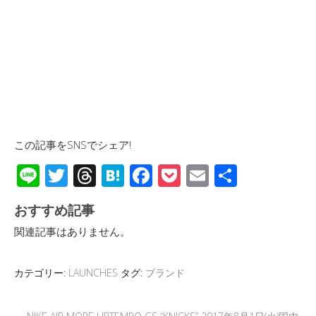
この記事をSNSでシェア!
Li
T
T
H
F
P
E
共
n
wi
hr
at
ac
o
m
有
おすすめ記事
e
tt
e
e
e
ck
ail
関連記事はありません。
er
a
n
b
et
d
a
o
カテゴリー:
LAUNCHES
タグ:
ブランド
s
o
k