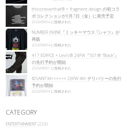
thisisneverthat® × fragment design の初コラ
ボコレクションが8月7日（金）に発売予定
2026/08/04 に投稿された
NUMBER (N)INE『ミッキーマウス Tシャツ』が
再販
2026/08/04 に投稿された
417 EDIFICE × Levi’s® 26FW『501®︎ “Black”』
の先行予約が開始
2026/08/01 に投稿された
©SAINT M×××××× 26FW 4th デリバリーの先行
予約が開始
2026/08/04 に投稿された
CATEGORY
ENTERTAINMENT
(226)