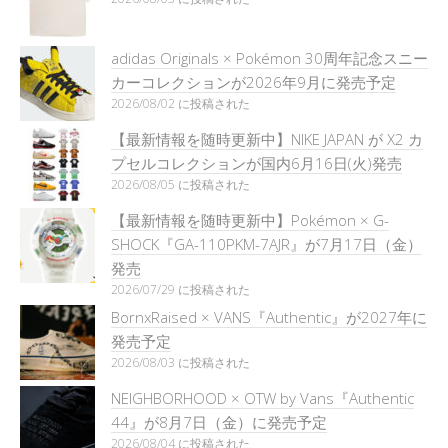
adidas Originals × Pokémon 30周年記念スニー
カーコレクションが2026年9月に発売予定
2026/08/02 に投稿された
【最新情報を随時更新中】NIKE JAPAN が X2 カ
プセルコレクションが国内6月16日(火)発売
2026/08/05 に投稿された
【最新情報を随時更新中】Pokémon × G-
SHOCK『GA-110PKM-7AJR』が7月17日（金）
発売
2026/07/29 に投稿された
BornxRaised × VANS『Authentic』が2027年に
発売予定
2026/08/03 に投稿された
NEIGHBORHOOD × OTW by Vans『Authentic
44』が8月7日（金）に発売予定
2026/08/04 に投稿された