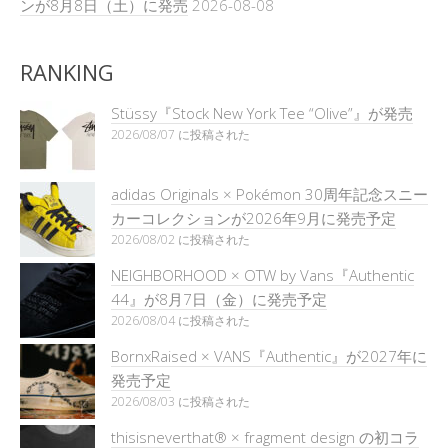
ンが8月8日（土）に発売
2026-08-08
RANKING
Stüssy『Stock New York Tee “Olive”』が発売
2026/08/07 に投稿された
adidas Originals × Pokémon 30周年記念スニー
カーコレクションが2026年9月に発売予定
2026/08/02 に投稿された
NEIGHBORHOOD × OTW by Vans『Authentic
44』が8月7日（金）に発売予定
2026/08/04 に投稿された
BornxRaised × VANS『Authentic』が2027年に
発売予定
2026/08/03 に投稿された
thisisneverthat® × fragment design の初コラ