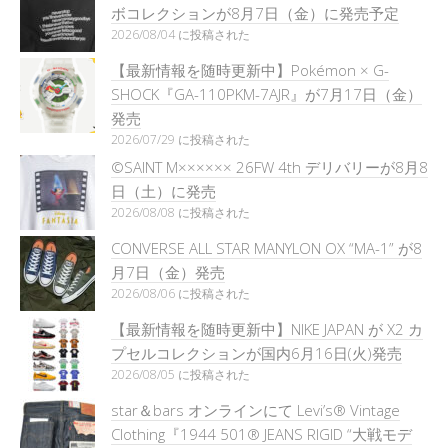
ボコレクションが8月7日（金）に発売予定
2026/08/04 に投稿された
【最新情報を随時更新中】Pokémon × G-
SHOCK『GA-110PKM-7AJR』が7月17日（金）
発売
2026/07/29 に投稿された
©SAINT M×××××× 26FW 4th デリバリーが8月8
日（土）に発売
2026/08/08 に投稿された
CONVERSE ALL STAR MANYLON OX “MA-1” が8
月7日（金）発売
2026/08/06 に投稿された
【最新情報を随時更新中】NIKE JAPAN が X2 カ
プセルコレクションが国内6月16日(火)発売
2026/08/05 に投稿された
star＆bars オンラインにて Levi’s® Vintage
Clothing『1944 501® JEANS RIGID “大戦モデ