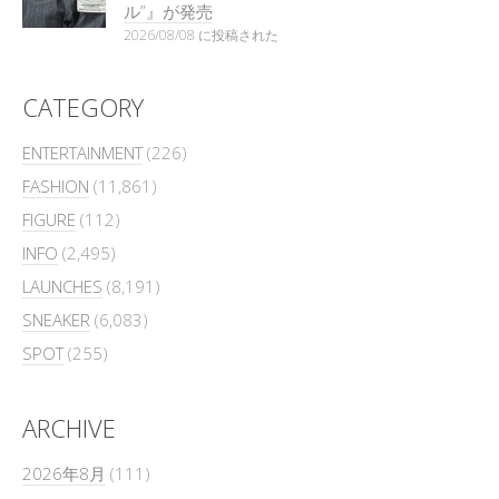
ル”』が発売
2026/08/08 に投稿された
CATEGORY
ENTERTAINMENT
(226)
FASHION
(11,861)
FIGURE
(112)
INFO
(2,495)
LAUNCHES
(8,191)
SNEAKER
(6,083)
SPOT
(255)
ARCHIVE
2026年8月
(111)