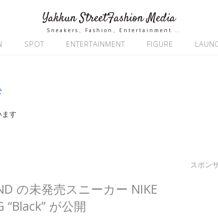
Yakkun StreetFashion Media
Sneakers、Fashion、Entertainment ..
N
SPOT
ENTERTAINMENT
FIGURE
LAUN
せ
います
スポン
 BRAND の未発売スニーカー NIKE
G “Black” が公開