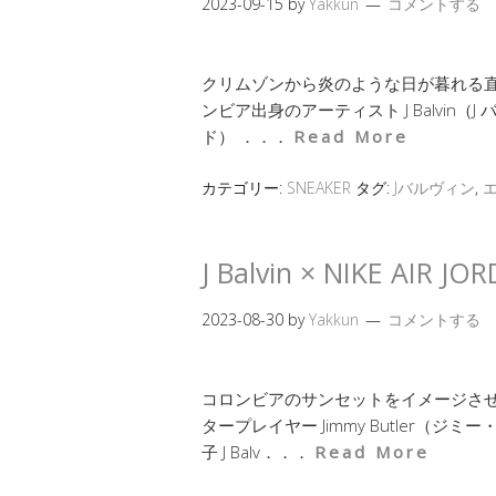
2023-09-15
by
Yakkun
コメントする
クリムゾンから炎のような日が暮れる直
ンビア出身のアーティスト J Balvin（J
ド） ．．．
Read More
カテゴリー:
SNEAKER
タグ:
Jバルヴィン
,
J Balvin × NIKE AI
2023-08-30
by
Yakkun
コメントする
コロンビアのサンセットをイメージさせ
タープレイヤー Jimmy Butler
子 J Balv．．．
Read More