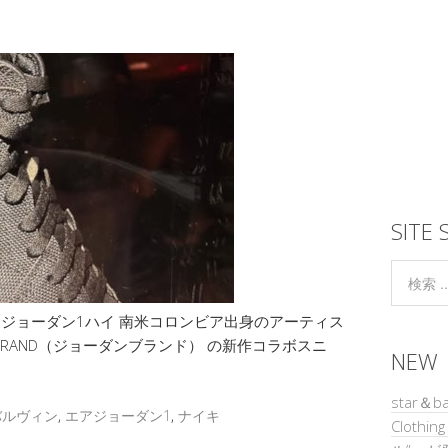
SITE 
アジョーダン1ハイ 南米コロンビア出身のアーティス
RDAN BRAND（ジョーダンブランド） の新作コラボスニ
NEW
star＆b
バルヴィン
,
エアジョーダン1
,
ナイキ
Clothi