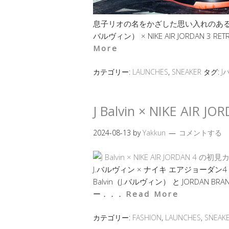
息子リオの名をかざした思い入れのある1足 
バルヴィン） × NIKE AIR JORDAN 
More
カテゴリー:
LAUNCHES
,
SNEAKER
タグ:
J
J Balvin × NIKE A
2024-08-13
by
Yakkun
コメントする
J.バルヴィン × ナイキ エアジョーダン
Balvin（J.バルヴィン） と JORDA
ー．．．
Read More
カテゴリー:
FASHION
,
LAUNCHES
,
SNEAK