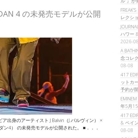
ル”』が
FREAK’
IR JORDAN 4 の未発売モデルが公開
レクシ
JOURNA
ハワー 
2026-0
A BATH
念コレク
08-08
417 ED
ットカー
予約が
EMINEM 
年5月1
417 ED
身のアーティスト J Balvin（J.バルヴィン） ×
& ペイ
アジョーダン4） の未発売モデルが公開された。 ■．．．
08-08