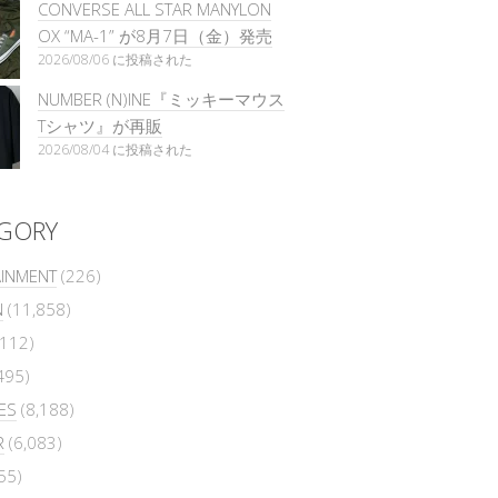
CONVERSE ALL STAR MANYLON
OX “MA-1” が8月7日（金）発売
2026/08/06 に投稿された
NUMBER (N)INE『ミッキーマウス
Tシャツ』が再販
2026/08/04 に投稿された
GORY
AINMENT
(226)
N
(11,858)
112)
495)
ES
(8,188)
R
(6,083)
55)