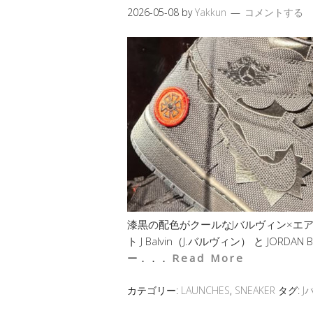
2026-05-08
by
Yakkun
コメントする
漆黒の配色がクールなJバルヴィン×エ
ト J Balvin（J.バルヴィン） と JO
ー．．．
Read More
カテゴリー:
LAUNCHES
,
SNEAKER
タグ:
J