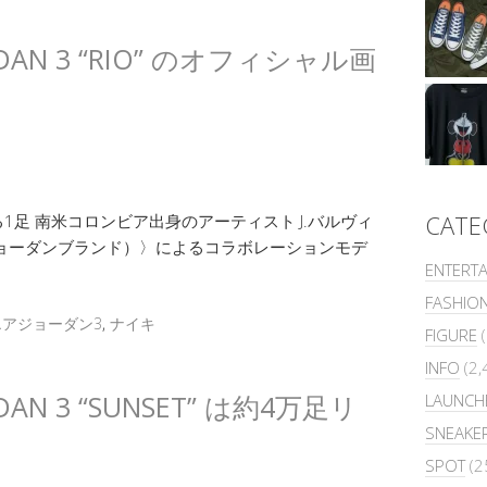
R JORDAN 3 “RIO” のオフィシャル画
CATE
足 南米コロンビア出身のアーティスト J.バルヴィ
RAND（ジョーダンブランド）〉によるコラボレーションモデ
ENTERT
FASHIO
エアジョーダン3
,
ナイキ
FIGURE
(
INFO
(2,
 JORDAN 3 “SUNSET” は約4万足リ
LAUNCH
SNEAKE
SPOT
(2