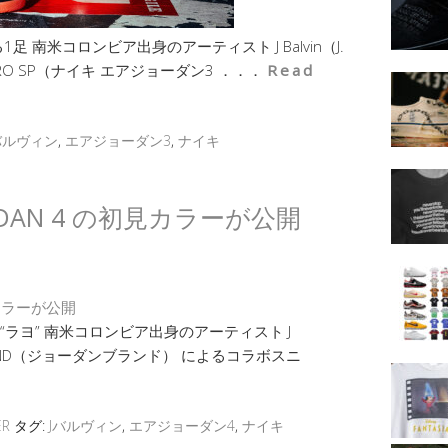
南米コロンビア出身のアーティスト J Balvin（J.
3 RETRO SP（ナイキ エアジョーダン3 ．．．
Read
バルヴィン
,
エアジョーダン3
,
ナイキ
IR JORDAN 4 の初見カラーが公開
4 “ラヨ” 南米コロンビア出身のアーティスト J
N BRAND（ジョーダンブランド） によるコラボスニ
ER
タグ:
Jバルヴィン
,
エアジョーダン4
,
ナイキ