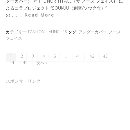
ダーカバー） と THE NORTH FACE（ザ ノース フェイス） に
よるコラプロジェクト “SOUKUU（創空/ソウクウ）”
の．．．
Read More
カテゴリー:
FASHION
,
LAUNCHES
タグ:
アンダーカバー
,
ノース
フェイス
1
2
3
4
5
…
41
42
43
44
45
次へ »
スポンサーリンク