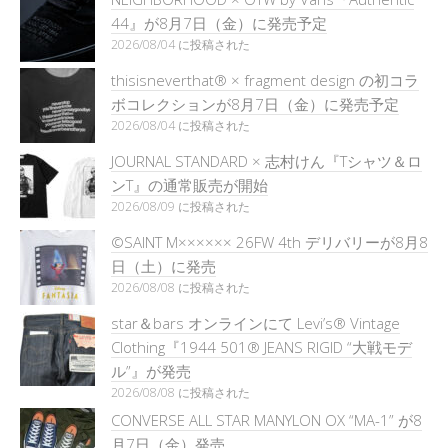
44』が8月7日（金）に発売予定
2026/08/04 に投稿された
thisisneverthat® × fragment design の初コラ
ボコレクションが8月7日（金）に発売予定
2026/08/04 に投稿された
JOURNAL STANDARD × 志村けん『Tシャツ＆ロ
ンT』の通常販売が開始
2026/08/09 に投稿された
©SAINT M×××××× 26FW 4th デリバリーが8月8
日（土）に発売
2026/08/08 に投稿された
star＆bars オンラインにて Levi’s® Vintage
Clothing『1944 501® JEANS RIGID “大戦モデ
ル”』が発売
2026/08/08 に投稿された
CONVERSE ALL STAR MANYLON OX “MA-1” が8
月7日（金）発売