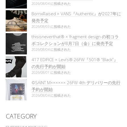
2026/08/04 に投稿された
BornxRaised × VANS『Authentic』が2027年に
発売予定
2026/08/03 に投稿された
thisisneverthat® × fragment design の初コラ
ボコレクションが8月7日（金）に発売予定
2026/08/04 に投稿された
417 EDIFICE × Levi’s® 26FW『501®︎ “Black”』
の先行予約が開始
2026/08/01 に投稿された
©SAINT M×××××× 26FW 4th デリバリーの先行
予約が開始
2026/08/04 に投稿された
CATEGORY