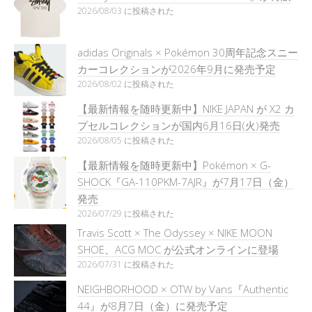
2026/08/03 に投稿された
adidas Originals × Pokémon 30周年記念スニー
カーコレクションが2026年9月に発売予定
2026/08/02 に投稿された
【最新情報を随時更新中】NIKE JAPAN が X2 カ
プセルコレクションが国内6月16日(火)発売
2026/08/05 に投稿された
【最新情報を随時更新中】Pokémon × G-
SHOCK『GA-110PKM-7AJR』が7月17日（金）
発売
2026/07/29 に投稿された
Travis Scott × The Odyssey × NIKE MOON
SHOE、ACG MOC が公式オンラインに登場
2026/07/31 に投稿された
NEIGHBORHOOD × OTW by Vans『Authentic
44』が8月7日（金）に発売予定