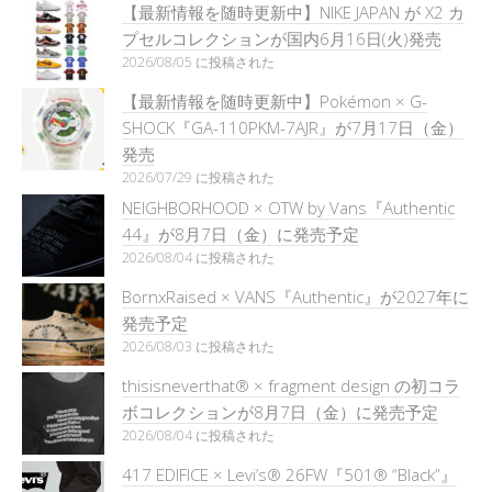
【最新情報を随時更新中】NIKE JAPAN が X2 カ
プセルコレクションが国内6月16日(火)発売
2026/08/05 に投稿された
【最新情報を随時更新中】Pokémon × G-
SHOCK『GA-110PKM-7AJR』が7月17日（金）
発売
2026/07/29 に投稿された
NEIGHBORHOOD × OTW by Vans『Authentic
44』が8月7日（金）に発売予定
2026/08/04 に投稿された
BornxRaised × VANS『Authentic』が2027年に
発売予定
2026/08/03 に投稿された
thisisneverthat® × fragment design の初コラ
ボコレクションが8月7日（金）に発売予定
2026/08/04 に投稿された
417 EDIFICE × Levi’s® 26FW『501®︎ “Black”』