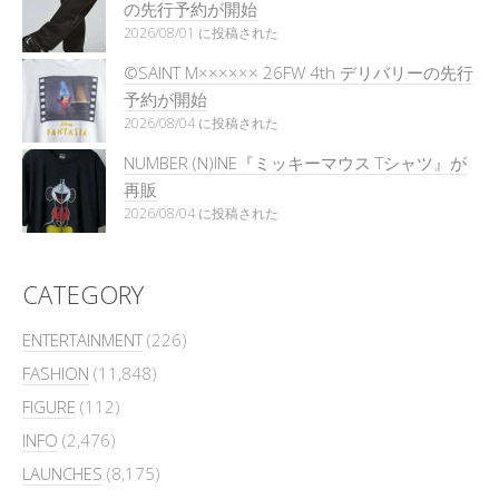
の先行予約が開始
2026/08/01 に投稿された
©SAINT M×××××× 26FW 4th デリバリーの先行
予約が開始
2026/08/04 に投稿された
NUMBER (N)INE『ミッキーマウス Tシャツ』が
再販
2026/08/04 に投稿された
CATEGORY
ENTERTAINMENT
(226)
FASHION
(11,848)
FIGURE
(112)
INFO
(2,476)
LAUNCHES
(8,175)