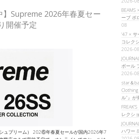
2026-0
BEAMS
upreme 2026年春夏セー
ーブ 
より開催予定
08
’47 
コレクシ
2026-0
JOURNA
ボール 
2026-0
star＆b
Clothi
ル”』が
FREAK’
レクシ
JOURNA
ハワー 
（シュプリーム） 202⑥年春夏セールが国内2026年7
2026-0