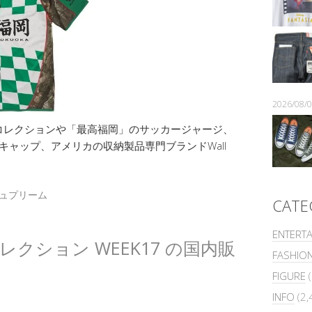
2026/08
マーTコレクションや「最高福岡」のサッカージャージ、
スキャップ、アメリカの収納製品専門ブランドWall
ュプリーム
CATE
ENTERT
夏コレクション WEEK17 の国内販
FASHIO
FIGURE
(
INFO
(2,