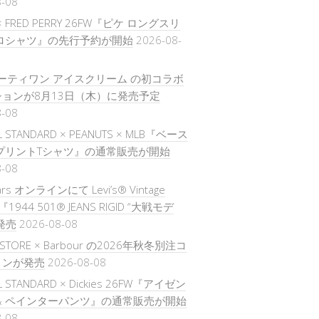
8-08
 × FRED PERRY 26FW『ピケ ロングスリ
ポロシャツ』の先行予約が開始
2026-08-
× サーティワン アイスクリーム の初コラボ
ョンが8月13日（木）に発売予定
8-08
L STANDARD × PEANUTS × MLB『ベース
プリントTシャツ』の通常販売が開始
8-08
ars オンラインにて Levi’s® Vintage
ng『1944 501® JEANS RIGID “大戦モデ
発売
2026-08-08
S STORE × Barbour の2026年秋冬別注コ
ョンが発売
2026-08-08
L STANDARD × Dickies 26FW『アイゼン
& ペインターパンツ』の通常販売が開始
8-08