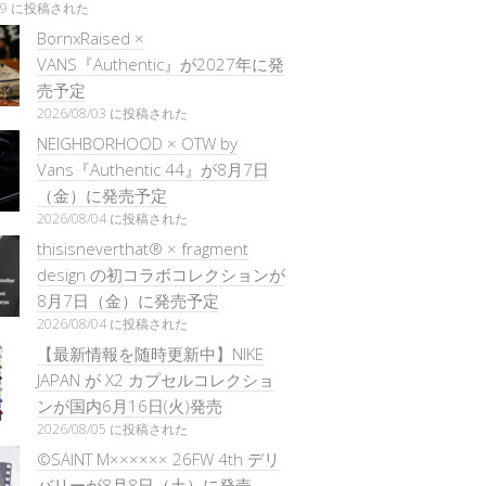
/29 に投稿された
BornxRaised ×
VANS『Authentic』が2027年に発
売予定
2026/08/03 に投稿された
NEIGHBORHOOD × OTW by
Vans『Authentic 44』が8月7日
（金）に発売予定
2026/08/04 に投稿された
thisisneverthat® × fragment
design の初コラボコレクションが
8月7日（金）に発売予定
2026/08/04 に投稿された
【最新情報を随時更新中】NIKE
JAPAN が X2 カプセルコレクショ
ンが国内6月16日(火)発売
2026/08/05 に投稿された
©SAINT M×××××× 26FW 4th デリ
バリーが8月8日（土）に発売