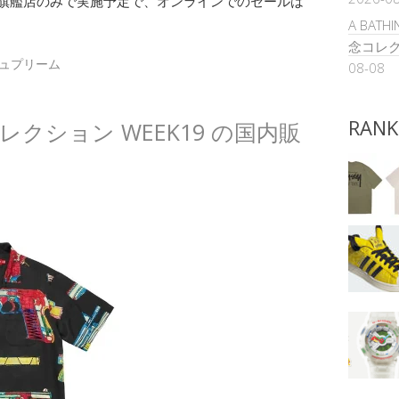
は旗艦店のみで実施予定で、オンラインでのセールは
A BATH
念コレク
ュプリーム
08-08
RANK
夏コレクション WEEK19 の国内販