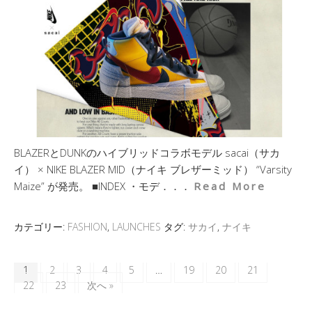
BLAZERとDUNKのハイブリッドコラボモデル sacai（サカ
イ） × NIKE BLAZER MID（ナイキ ブレザーミッド） “Varsity
Maize” が発売。 ■INDEX ・モデ．．．
Read More
カテゴリー:
FASHION
,
LAUNCHES
タグ:
サカイ
,
ナイキ
1
2
3
4
5
…
19
20
21
22
23
次へ »