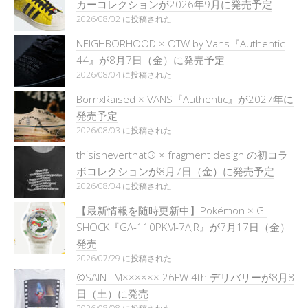
カーコレクションが2026年9月に発売予定
2026/08/02 に投稿された
NEIGHBORHOOD × OTW by Vans『Authentic
44』が8月7日（金）に発売予定
2026/08/04 に投稿された
BornxRaised × VANS『Authentic』が2027年に
発売予定
2026/08/03 に投稿された
thisisneverthat® × fragment design の初コラ
ボコレクションが8月7日（金）に発売予定
2026/08/04 に投稿された
【最新情報を随時更新中】Pokémon × G-
SHOCK『GA-110PKM-7AJR』が7月17日（金）
発売
2026/07/29 に投稿された
©SAINT M×××××× 26FW 4th デリバリーが8月8
日（土）に発売