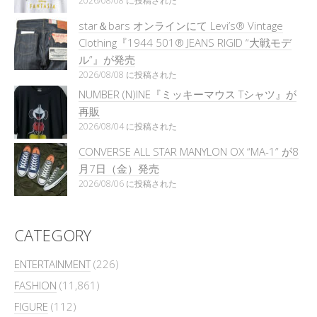
2026/08/08 に投稿された
star＆bars オンラインにて Levi’s® Vintage
Clothing『1944 501® JEANS RIGID “大戦モデ
ル”』が発売
2026/08/08 に投稿された
NUMBER (N)INE『ミッキーマウス Tシャツ』が
再販
2026/08/04 に投稿された
CONVERSE ALL STAR MANYLON OX “MA-1” が8
月7日（金）発売
2026/08/06 に投稿された
CATEGORY
ENTERTAINMENT
(226)
FASHION
(11,861)
FIGURE
(112)