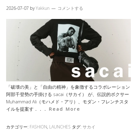
2026-07-07
by
Yakkun
コメントする
「破壊の美」と「自由の精神」を象徴するコラボレーション
阿部千登勢の手掛ける sacai（サカイ） が、伝説的ボクサー
Muhammad Ali（モハメド・アリ）、モダン・フレンチスタ
イルを提案す．．．
Read More
カテゴリー:
FASHION
,
LAUNCHES
タグ:
サカイ