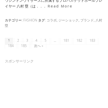
ワシントンウィザーズに所属するプロバスケットボールプレ
イヤー 八村 塁（は．．．
Read More
カテゴリー:
FASHION
タグ:
コラボ
,
ジーショック
,
ブランド
,
八村
塁
1
2
3
4
5
…
181
182
183
184
185
次へ »
スポンサーリンク