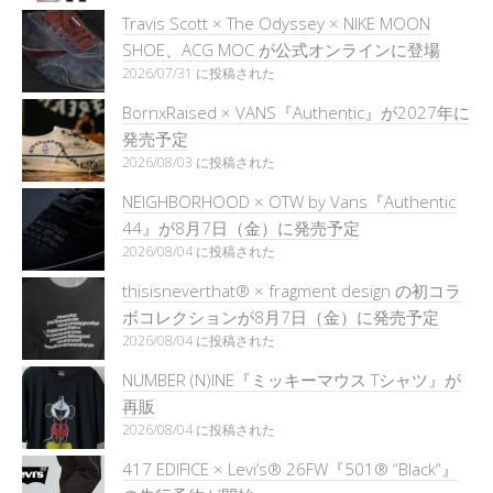
Travis Scott × The Odyssey × NIKE MOON
SHOE、ACG MOC が公式オンラインに登場
2026/07/31 に投稿された
BornxRaised × VANS『Authentic』が2027年に
発売予定
2026/08/03 に投稿された
NEIGHBORHOOD × OTW by Vans『Authentic
44』が8月7日（金）に発売予定
2026/08/04 に投稿された
thisisneverthat® × fragment design の初コラ
ボコレクションが8月7日（金）に発売予定
2026/08/04 に投稿された
NUMBER (N)INE『ミッキーマウス Tシャツ』が
再販
2026/08/04 に投稿された
417 EDIFICE × Levi’s® 26FW『501®︎ “Black”』