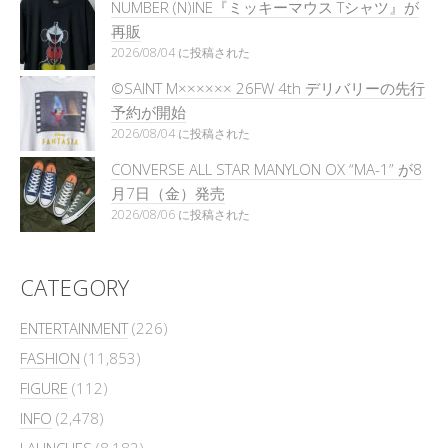
NUMBER (N)INE『ミッキーマウス Tシャツ』が
再販
2026/08/04 に投稿された
©SAINT M×××××× 26FW 4th デリバリーの先行
予約が開始
2026/08/04 に投稿された
CONVERSE ALL STAR MANYLON OX “MA-1” が8
月7日（金）発売
2026/08/06 に投稿された
CATEGORY
ENTERTAINMENT
(226)
FASHION
(11,853)
FIGURE
(112)
INFO
(2,478)