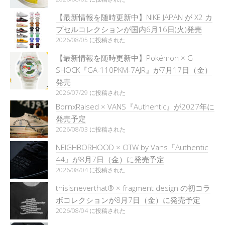
【最新情報を随時更新中】NIKE JAPAN が X2 カ
プセルコレクションが国内6月16日(火)発売
2026/08/05 に投稿された
【最新情報を随時更新中】Pokémon × G-
SHOCK『GA-110PKM-7AJR』が7月17日（金）
発売
2026/07/29 に投稿された
BornxRaised × VANS『Authentic』が2027年に
発売予定
2026/08/03 に投稿された
NEIGHBORHOOD × OTW by Vans『Authentic
44』が8月7日（金）に発売予定
2026/08/04 に投稿された
thisisneverthat® × fragment design の初コラ
ボコレクションが8月7日（金）に発売予定
2026/08/04 に投稿された