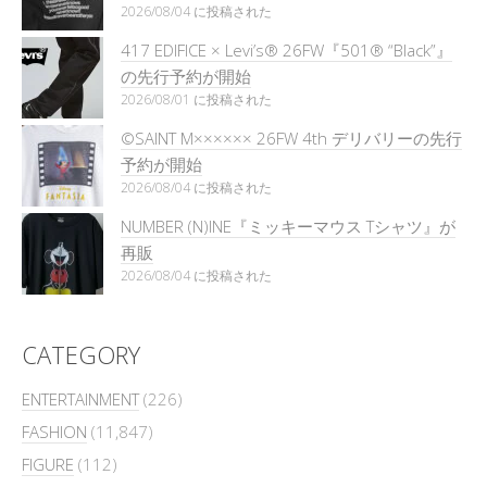
2026/08/04 に投稿された
417 EDIFICE × Levi’s® 26FW『501®︎ “Black”』
の先行予約が開始
2026/08/01 に投稿された
©SAINT M×××××× 26FW 4th デリバリーの先行
予約が開始
2026/08/04 に投稿された
NUMBER (N)INE『ミッキーマウス Tシャツ』が
再販
2026/08/04 に投稿された
CATEGORY
ENTERTAINMENT
(226)
FASHION
(11,847)
FIGURE
(112)