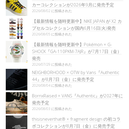
カーコレクションが2026年9月に発売予定
2026/08/02 に投稿された
【最新情報を随時更新中】NIKE JAPAN が X2 カ
プセルコレクションが国内6月16日(火)発売
2026/08/05 に投稿された
【最新情報を随時更新中】Pokémon × G-
SHOCK『GA-110PKM-7AJR』が7月17日（金）
発売
2026/07/29 に投稿された
NEIGHBORHOOD × OTW by Vans『Authentic
44』が8月7日（金）に発売予定
2026/08/04 に投稿された
BornxRaised × VANS『Authentic』が2027年に
発売予定
2026/08/03 に投稿された
thisisneverthat® × fragment design の初コラ
ボコレクションが8月7日（金）に発売予定