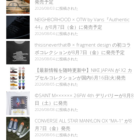
発売予定
2026/08/03 に投稿された
NEIGHBORHOOD × OTW by Vans『Authentic
44』が8月7日（金）に発売予定
2026/08/04 に投稿された
thisisneverthat® × fragment design の初コラ
ボコレクションが8月7日（金）に発売予定
2026/08/04 に投稿された
【最新情報を随時更新中】NIKE JAPAN が X2 カ
プセルコレクションが国内6月16日(火)発売
2026/08/05 に投稿された
©SAINT M×××××× 26FW 4th デリバリーが8月8
日（土）に発売
2026/08/08 に投稿された
CONVERSE ALL STAR MANYLON OX “MA-1” が8
月7日（金）発売
2026/08/06 に投稿された