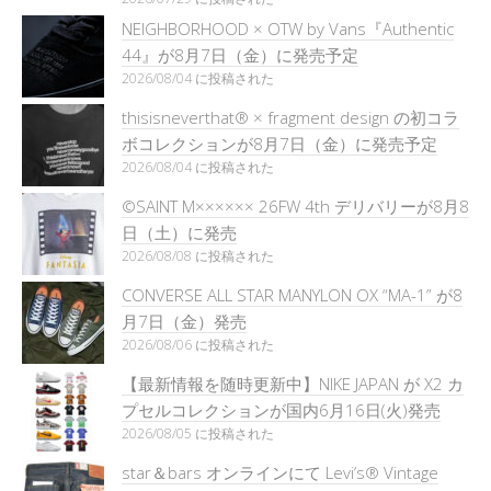
NEIGHBORHOOD × OTW by Vans『Authentic
44』が8月7日（金）に発売予定
2026/08/04 に投稿された
thisisneverthat® × fragment design の初コラ
ボコレクションが8月7日（金）に発売予定
2026/08/04 に投稿された
©SAINT M×××××× 26FW 4th デリバリーが8月8
日（土）に発売
2026/08/08 に投稿された
CONVERSE ALL STAR MANYLON OX “MA-1” が8
月7日（金）発売
2026/08/06 に投稿された
【最新情報を随時更新中】NIKE JAPAN が X2 カ
プセルコレクションが国内6月16日(火)発売
2026/08/05 に投稿された
star＆bars オンラインにて Levi’s® Vintage