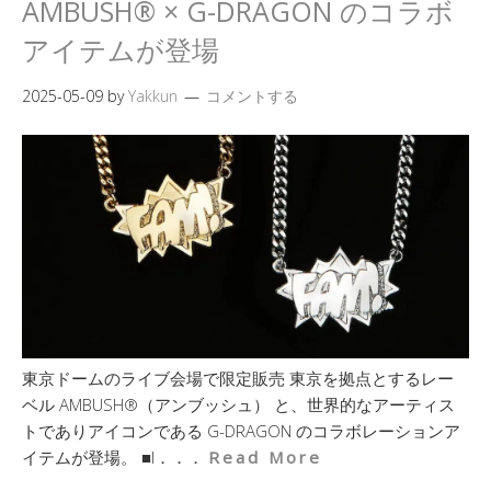
AMBUSH® × G-DRAGON のコラボ
アイテムが登場
2025-05-09
by
Yakkun
コメントする
東京ドームのライブ会場で限定販売 東京を拠点とするレー
ベル AMBUSH®（アンブッシュ） と、世界的なアーティス
トでありアイコンである G-DRAGON のコラボレーションア
イテムが登場。 ■I．．．
Read More