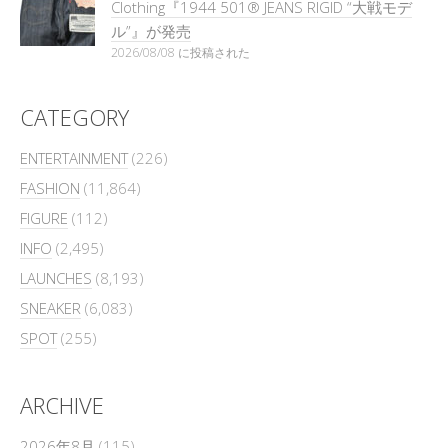
Clothing『1944 501® JEANS RIGID “大戦モデ
ル”』が発売
2026/08/08 に投稿された
CATEGORY
ENTERTAINMENT
(226)
FASHION
(11,864)
FIGURE
(112)
INFO
(2,495)
LAUNCHES
(8,193)
SNEAKER
(6,083)
SPOT
(255)
ARCHIVE
2026年8月
(115)