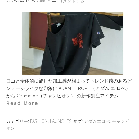
2025-04-02
by
Yakkun
コメントする
ロゴと全体的に施した加工感が相まってトレンド感のあるビ
ンテージライクな印象に ADAM ET ROPE’（アダム エ ロぺ）
から Champion（チャンピオン） の新作別注アイテム．．．
Read More
カテゴリー:
FASHION
,
LAUNCHES
タグ:
アダムエロぺ
,
チャンピ
オン