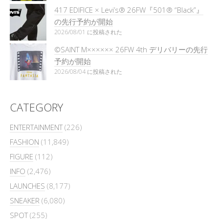
417 EDIFICE × Levi’s® 26FW『501®︎ “Black”』
の先行予約が開始
2026/08/01 に投稿された
©SAINT M×××××× 26FW 4th デリバリーの先行
予約が開始
2026/08/04 に投稿された
CATEGORY
ENTERTAINMENT
(226)
FASHION
(11,849)
FIGURE
(112)
INFO
(2,476)
LAUNCHES
(8,177)
SNEAKER
(6,080)
SPOT
(255)