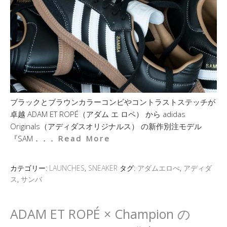
ブラックとブラウンカラーコンビやコントラストステッチが
卓越 ADAM ET ROPÉ（アダム エ ロペ） から adidas
Originals（アディダスオリジナルス） の新作別注モデル
『SAM．．．
Read More
カテゴリー:
LAUNCHES
,
SNEAKER
タグ:
アダムエロぺ
,
アディダ
ス
,
サンバ
ADAM ET ROPÉ × Champion の