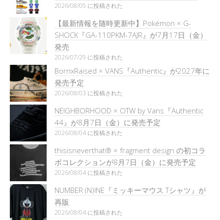
2026/08/05 に投稿された
【最新情報を随時更新中】Pokémon × G-
SHOCK『GA-110PKM-7AJR』が7月17日（金）
発売
2026/07/29 に投稿された
BornxRaised × VANS『Authentic』が2027年に
発売予定
2026/08/03 に投稿された
NEIGHBORHOOD × OTW by Vans『Authentic
44』が8月7日（金）に発売予定
2026/08/04 に投稿された
thisisneverthat® × fragment design の初コラ
ボコレクションが8月7日（金）に発売予定
2026/08/04 に投稿された
NUMBER (N)INE『ミッキーマウス Tシャツ』が
再販
2026/08/04 に投稿された